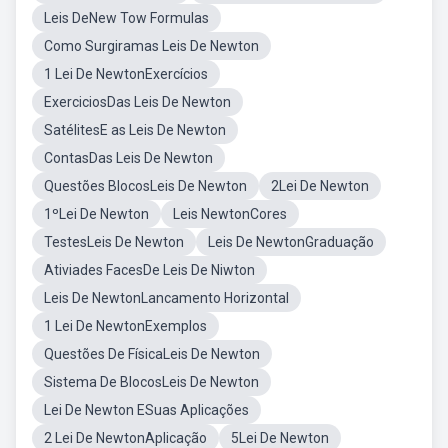
Leis DeNew Tow Formulas
Como Surgiramas Leis De Newton
1 Lei De NewtonExercícios
ExerciciosDas Leis De Newton
SatélitesE as Leis De Newton
ContasDas Leis De Newton
Questões BlocosLeis De Newton
2Lei De Newton
1ºLei De Newton
Leis NewtonCores
TestesLeis De Newton
Leis De NewtonGraduação
Ativiades FacesDe Leis De Niwton
Leis De NewtonLancamento Horizontal
1 Lei De NewtonExemplos
Questões De FísicaLeis De Newton
Sistema De BlocosLeis De Newton
Lei De Newton ESuas Aplicações
2 Lei De NewtonAplicação
5Lei De Newton