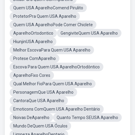
Quem USA AparelhoComend Pirulito
ProtetorPra Quem USA Aparelho
Quem USA AparelhoPode Comer Chiclete
AparelhoOrtodontico
GengiviteQuem USA Aparelho
HiunjinUSA Aparelho
Melhor EscovaPara Quem USA Aparelho
Protese ComAparelho
Escova Para Quem USA AparelhoOrtodôntico
AparelhoFixo Cores
Qual Melhor FioPara Quem USA Aparelho
PersonagemQue USA Aparelho
CantoraQue USA Aparelho
Emoticons ComQuem USA Aparelho Dentário
Noivas DeAparelho
Quanto Tempo SEUSA Aparelho
Mundo DeQuem USA Óculos
Limpeza AparelhoDentario