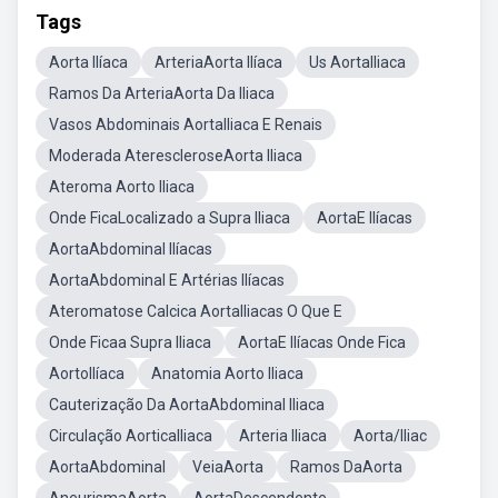
Tags
Aorta Ilíaca
ArteriaAorta Ilíaca
Us AortaIliaca
Ramos Da ArteriaAorta Da Iliaca
Vasos Abdominais AortaIliaca E Renais
Moderada AterescleroseAorta Iliaca
Ateroma Aorto Iliaca
Onde FicaLocalizado a Supra Iliaca
AortaE Ilíacas
AortaAbdominal Ilíacas
AortaAbdominal E Artérias Ilíacas
Ateromatose Calcica AortaIliacas O Que E
Onde Ficaa Supra Iliaca
AortaE Ilíacas Onde Fica
AortoIlíaca
Anatomia Aorto Iliaca
Cauterização Da AortaAbdominal Iliaca
Circulação AorticaIliaca
Arteria Iliaca
Aorta/Iliac
AortaAbdominal
VeiaAorta
Ramos DaAorta