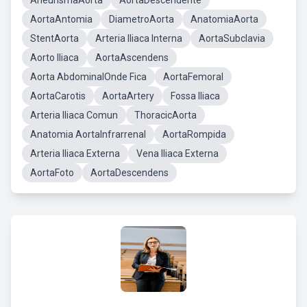
AneurismaAorta
AortaDescendente
AortaAntomia
DiametroAorta
AnatomiaAorta
StentAorta
Arteria Iliaca Interna
AortaSubclavia
Aorto Iliaca
AortaAscendens
Aorta AbdominalOnde Fica
AortaFemoral
AortaCarotis
AortaArtery
Fossa Iliaca
Arteria Iliaca Comun
ThoracicAorta
Anatomia AortaInfrarrenal
AortaRompida
Arteria Iliaca Externa
Vena Iliaca Externa
AortaFoto
AortaDescendens