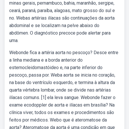
minas gerais, pernambuco, bahia, maranhão, sergipe,
ceará, paraná, paraíba, alagoas, mato grosso do sul e
no. Webas artérias ilíacas são continuações da aorta
abdominal e se localizam na pelve abaixo do
abdômen. O diagnóstico precoce pode alertar para
uma.
Webonde fica a artéria aorta no pescoço? Desce entre
a linha mediana e a borda anterior do
esternocleidomastóideo e, na parte inferior do
pescoço, passa por. Weba aorta se inicia no coração,
na base do ventrículo esquerdo, e termina à altura da
quarta vértebra lombar, onde se divide nas artérias
ilíacas comuns. [1] ela leva sangue. Webonde fazer o
exame ecodoppler de aorta e ilíacas em brasília? Na
clínica viver, todos os exames e procedimentos são
feitos por médicos. Webo que é ateromatose da
aorta? Ateromatose da aorta é uma condição em que