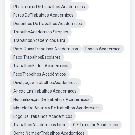
Plataforma DeTrabalhos Academicos
Fotos DeTrabalhos Academicos
Desenhos DeTrabalhos Academicos
TrabalhoAcademico Simples
TrabalhosAcademicos Ufra
Para-RaiosTrabalhos Academicos
Ensaio Academico
Faço TrabalhosEscolares
TrabalhosFeitos Academicos
FaçoTrabalhos Acadêmicos
Divulgação TrabalhosAcademicos
Anexo EmTrabalhos Academicos
Normalização DeTrabalhos Acadêmicos
Modelo De Anuncio DeTrabalhos Academicos
Logo DeTrabalhos Academicos
TrabalhosAcademicos Ibmr
GIF TrabalhoAcademico
Como NomearTrabalhos Academicos