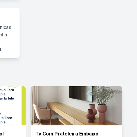
cnicas
inha
.
ol
Tv Com Prateleira Embaixo