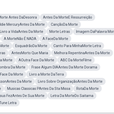
Morte Antes DaDesonra
Antes Da MorteE Ressurreição
ddie MercuryAntes Da Morte
CançãoDa Morte
Livro a VidaAntes Da Morte
Morte Letras
Imagem DaPalavra Mor
A MorteNão É NADA
A FaceDa Morte
 Morte
EsquadrãoDa Morte
Canto Para MinhaMorte Letra
ras
AntesMorto Que Maria
Melhora RepentinaAntes Da Morte
ua Morte
AOutra Face Da Morte
ABC Da MorteFilme
Sombra Da Morte
Frase Algum DIAAntes Da Morte Dorama
aFace Da Morte
Livro a Morte DaTerra
cksonAntes Da Morte
Livro Sobre OrganizaçãoAntes Da Morte
e
Musicas Classicas PAntes Da Sta Missa
RotaDa Morte
sus FezAntes De Sua Morte
Letra Da MorteDo Saitama
Tune Letra