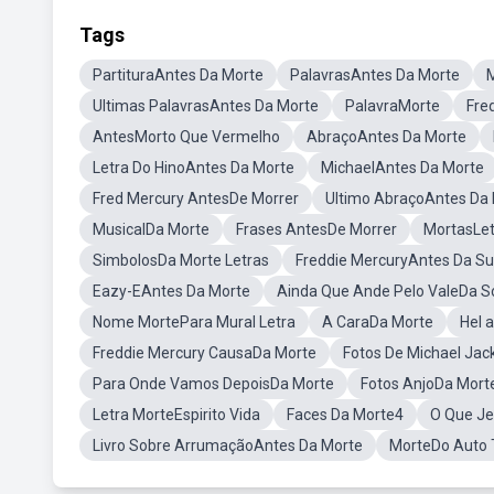
Tags
PartituraAntes Da Morte
PalavrasAntes Da Morte
Ultimas PalavrasAntes Da Morte
PalavraMorte
Fre
AntesMorto Que Vermelho
AbraçoAntes Da Morte
Letra Do HinoAntes Da Morte
MichaelAntes Da Morte
Fred Mercury AntesDe Morrer
Ultimo AbraçoAntes Da
MusicalDa Morte
Frases AntesDe Morrer
MortasLet
SimbolosDa Morte Letras
Freddie MercuryAntes Da S
Eazy-EAntes Da Morte
Ainda Que Ande Pelo ValeDa 
Nome MortePara Mural Letra
A CaraDa Morte
Hel 
Freddie Mercury CausaDa Morte
Fotos De Michael Ja
Para Onde Vamos DepoisDa Morte
Fotos AnjoDa Mort
Letra MorteEspirito Vida
Faces Da Morte4
O Que Je
Livro Sobre ArrumaçãoAntes Da Morte
MorteDo Auto 