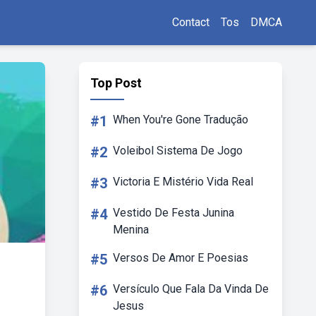
Contact
Tos
DMCA
Top Post
#1
When You're Gone Tradução
#2
Voleibol Sistema De Jogo
#3
Victoria E Mistério Vida Real
#4
Vestido De Festa Junina
Menina
#5
Versos De Amor E Poesias
#6
Versículo Que Fala Da Vinda De
Jesus