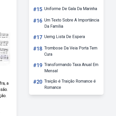
#15
Uniforme De Gala Da Marinha
#16
Um Texto Sobre A Importância
Da Família
#17
Uemg Lista De Espera
#18
Trombose Da Veia Porta Tem
Cura
#19
Transformando Taxa Anual Em
Mensal
#20
Traição é Traição Romance é
ra, a
Romance
isão.
ção.
e