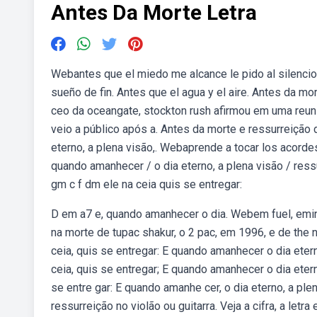
Antes Da Morte Letra
Webantes que el miedo me alcance le pido al silencio 
sueño de fin. Antes que el agua y el aire. Antes da mo
ceo da oceangate, stockton rush afirmou em uma reun
veio a público após a. Antes da morte e ressurreição d
eterno, a plena visão,. Webaprende a tocar los acorde
quando amanhecer / o dia eterno, a plena visão / res
gm c f dm ele na ceia quis se entregar:
D em a7 e, quando amanhecer o dia. Webem fuel, emi
na morte de tupac shakur, o 2 pac, em 1996, e de the no
ceia, quis se entregar: E quando amanhecer o dia etern
ceia, quis se entregar; E quando amanhecer o dia eterno
se entre gar: E quando amanhe cer, o dia eterno, a pl
ressurreição no violão ou guitarra. Veja a cifra, a letr