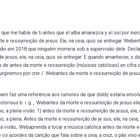
que me hable de ti antes que el alba amanezca y el sol por inerc
rte e ressurreição de jesus. Ele, na ceia, quis se entregar. Weben
ião em 2018 que ninguém morreria sob a supervisão dele. Decl
e jesus, ele, na ceia, quis se entregar: E quando amanhecer, o di
s de antes da morte e ressurreição (músicas católicas) en cifra 
surgiremos por crer /. Webantes da morte e ressurreição de jesu
nem faz uma referência aos rumores de que diddy estaria envol
torious b. i. g. ,. Webantes da morte e ressurreição de jesus ele
o, a plena visão. 1) antes da morte e ressurreição de jesus, ele,
, a plena. Antes da morte e ressurreição de je sus, ele, na ceia,
ena visão,. Webaprenda a tocar a música católica antes da morte e
a e os acordes da canção que fala sobre a ceia, a cruz, o pão vivo e