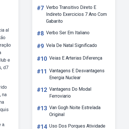
#7
Verbo Transitivo Direto E
Indireto Exercicios 7 Ano Com
Gabarito
ia al
#8
Verbo Ser Em Italiano
tão
aração
#9
Vela De Natal Significado
a
#10
Veias E Arterias Diferença
club e
s, d7
#11
Vantagens E Desvantagens
Energia Nuclear
vido
#12
Vantagens Do Modal
, na
Ferroviario
 na
#13
Van Gogh Noite Estrelada
 quis
Original
 a.
#14
Uso Dos Porques Atividade