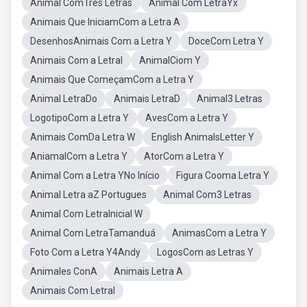
Animal ComTres Letras
Animal Com LetraYx
Animais Que IniciamCom a Letra A
DesenhosAnimais Com a Letra Y
DoceCom Letra Y
Animais Com a LetraI
AnimalCiom Y
Animais Que ComeçamCom a Letra Y
Animal LetraDo
Animais LetraD
Animal3 Letras
LogotipoCom a Letra Y
AvesCom a Letra Y
Animais ComDa Letra W
English AnimalsLetter Y
AniamalCom a Letra Y
AtorCom a Letra Y
Animal Com a Letra YNo Início
Figura Cooma Letra Y
Animal Letra aZ Portugues
Animal Com3 Letras
Animal Com LetraInicial W
Animal Com LetraTamanduá
AnimasCom a Letra Y
Foto Com a Letra Y4Andy
LogosCom as Letras Y
Animales ConA
Animais Letra A
Animais Com LetraI