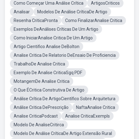
Como Começar Uma Análise Crítica
ArtigosCriticos
Analisar
Modelos De Análise CríticaDe Artigo
Resenha CriticaPronta
Como FinalizarAnalise Critica
Exemplos DeAnálises Críticas De Um Artigo
Como IniciarAnalise Critica De Um Artigo
Artigo Cientifico Analise DeBolton
Analise Critica De Relatorio DeEnsaio De Proficiencia
TrabalhoDe Analise Critica
Exemplo De Analise CriticaSgq PDF
MotangemDe Analise Critica
O Que ÉCritica Construtiva De Artigo
Análise Crítica De ArtigoCientífico Sobre Arquitetura
Análise Critica DePrescrição
NaftaAnalise Critica
Analise CriticaPodcast
Analise CriticaExempls
Modelo De AnaliseCritirca
Modelo De Análise CríticaDe Artigo Extensão Rural