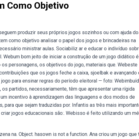
m Como Objetivo
eguem produzir seus próprios jogos sozinhos ou com ajuda do
em como objetivo analisar o papel dos jogos e brincadeiras na
ecessário ministrar aulas. Sociabiliz ar e educar o indivíduo sob
 Webum bom jeito de iniciar a construção de um jogo didático é
o os personagens, os objetivos do jogo, materiais que. Webeste
 contribuições que os jogos feche a caixa, sjoelbak e avançando
jogo para ensinar regras do período eleitoral — foto: Webimbuí
, os partidos, necessariamente, têm que apresentar uma rígida
eja um incentivo à aprendizagem das linguagens e dos modos de
s, para que sejam traduzidas por. Infantis as três mais importan
criar jogos educacionais são:. Webisso é feito utilizando um m
zena na. Object. hasown is not a function. Ana criou um jogo que