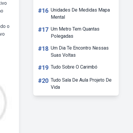
tivo
#16
Unidades De Medidas Mapa
ao
Mental
ndo o
#17
Um Metro Tem Quantas
ivo
Polegadas
#18
Um Dia Te Encontro Nessas
Suas Voltas
#19
Tudo Sobre O Carimbó
#20
Tudo Sala De Aula Projeto De
Vida