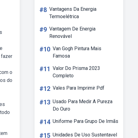
#8
Vantagens Da Energia
Termoelétrica
#9
Vantagem De Energia
s
Renovável
re
#10
Van Gogh Pintura Mais
Famosa
 fazer
#11
Valor Do Prisma 2023
 com o
Completo
dos do
#12
Vales Para Imprimir Pdf
#13
Usado Para Medir A Pureza
tes
Do Ouro
étodo
#14
Uniforme Para Grupo De Irmãs
 tem
#15
Unidades De Uso Sustentavel