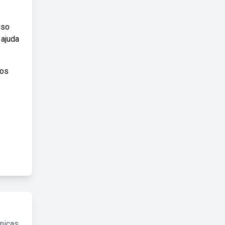
uso
 ajuda
 os
cnicas