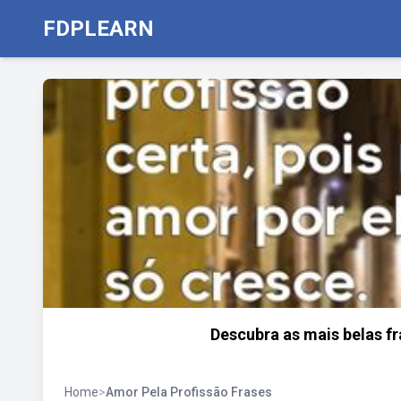
FDPLEARN
Descubra as mais belas fr
Home
>
Amor Pela Profissão Frases