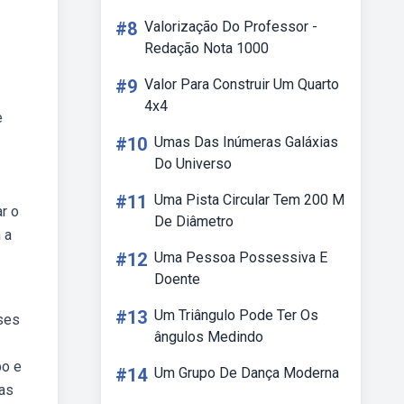
#8
Valorização Do Professor -
Redação Nota 1000
#9
Valor Para Construir Um Quarto
4x4
e
#10
Umas Das Inúmeras Galáxias
Do Universo
#11
Uma Pista Circular Tem 200 M
r o
De Diâmetro
 a
#12
Uma Pessoa Possessiva E
Doente
#13
Um Triângulo Pode Ter Os
ases
ângulos Medindo
po e
#14
Um Grupo De Dança Moderna
sas