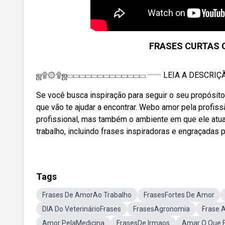
FRASES CURTAS 
ஜ۩۞۩ஜ▭▭▭▭▭▭▭▭▭▭▭▭▭ ········· LEIA A DESCRIÇÃO
Se você busca inspiração para seguir o seu propósito 
que vão te ajudar a encontrar. Webo amor pela profis
profissional, mas também o ambiente em que ele atua
trabalho, incluindo frases inspiradoras e engraçadas p
Tags
Frases De AmorAo Trabalho
FrasesFortes De Amor
DIA Do VeterinárioFrases
FrasesAgronomia
Frase 
Amor PelaMedicina
FrasesDe Irmaos
Amar O Que 