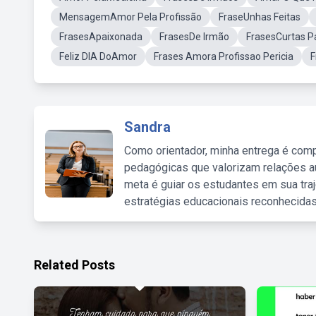
MensagemAmor Pela Profissão
FraseUnhas Feitas
FrasesApaixonada
FrasesDe Irmão
FrasesCurtas 
Feliz DIA DoAmor
Frases Amora Profissao Pericia
F
Sandra
Como orientador, minha entrega é comp
pedagógicas que valorizam relações au
meta é guiar os estudantes em sua traj
estratégias educacionais reconhecidas
Related Posts