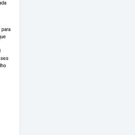
ada
 para
que
!
ases
lho