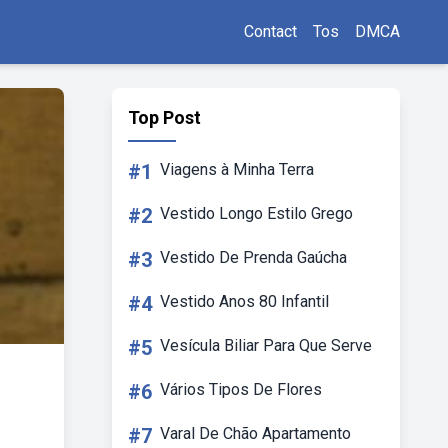
Contact
Tos
DMCA
Top Post
#1
Viagens à Minha Terra
#2
Vestido Longo Estilo Grego
#3
Vestido De Prenda Gaúcha
#4
Vestido Anos 80 Infantil
#5
Vesícula Biliar Para Que Serve
#6
Vários Tipos De Flores
#7
Varal De Chão Apartamento