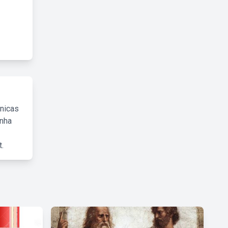
cnicas
inha
.