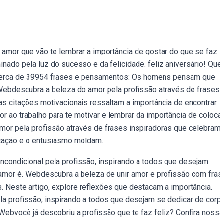
s
 amor que vão te lembrar a importância de gostar do que se faz
nado pela luz do sucesso e da felicidade. feliz aniversário! Qu
cerca de 39954 frases e pensamentos: Os homens pensam que
ebdescubra a beleza do amor pela profissão através de frases
as citações motivacionais ressaltam a importância de encontrar.
 ao trabalho para te motivar e lembrar da importância de coloca
or pela profissão através de frases inspiradoras que celebram
dicação e o entusiasmo moldam.
condicional pela profissão, inspirando a todos que desejam
m amor é. Webdescubra a beleza de unir amor e profissão com fr
 Neste artigo, explore reflexões que destacam a importância.
a profissão, inspirando a todos que desejam se dedicar de cor
 Webvocê já descobriu a profissão que te faz feliz? Confira nos