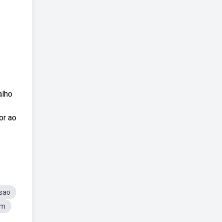
alho
or ao
ssao
em