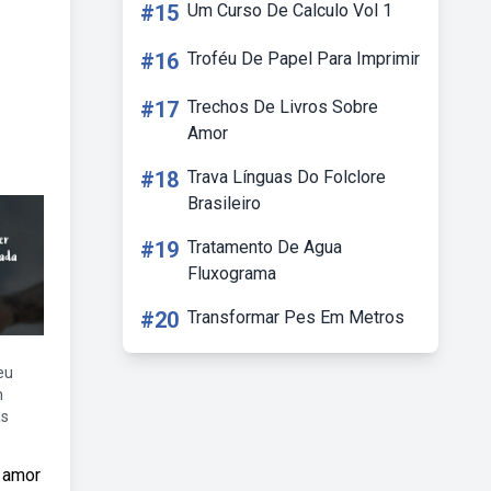
#15
Um Curso De Calculo Vol 1
#16
Troféu De Papel Para Imprimir
#17
Trechos De Livros Sobre
Amor
#18
Trava Línguas Do Folclore
Brasileiro
#19
Tratamento De Agua
Fluxograma
#20
Transformar Pes Em Metros
eu
m
as
o amor