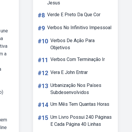
Jesus
#8
Verde E Preto Da Que Cor
#9
Verbos No Infinitivo Impessoal
 une
ma
#10
Verbos De Ação Para
tiva
Objetivos
om a
#11
Verbos Com Terminação Ir
a
#12
Vera E John Entrar
#13
Urbanização Nos Países
o)
Subdesenvolvidos
#14
Um Mês Tem Quantas Horas
#15
Um Livro Possui 240 Páginas
quem
E Cada Página 40 Linhas
line