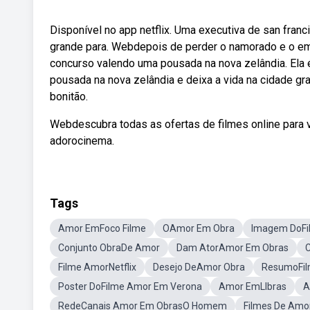
Disponível no app netflix. Uma executiva de san fran
grande para. Webdepois de perder o namorado e o empr
concurso valendo uma pousada na nova zelândia. Ela
pousada na nova zelândia e deixa a vida na cidade gr
bonitão.
Webdescubra todas as ofertas de filmes online para 
adorocinema.
Tags
Amor EmFoco Filme
OAmor Em Obra
Imagem DoFi
Conjunto ObraDe Amor
Dam AtorAmor Em Obras
Filme AmorNetflix
Desejo DeAmor Obra
ResumoFil
Poster DoFilme Amor Em Verona
Amor EmLlbras
A
RedeCanais Amor Em ObrasO Homem
Filmes De Amor