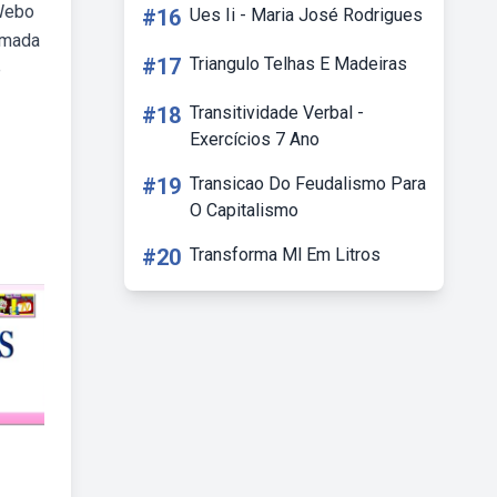
 Webo
#16
Ues Ii - Maria José Rodrigues
rmada
#17
Triangulo Telhas E Madeiras
e
#18
Transitividade Verbal -
Exercícios 7 Ano
#19
Transicao Do Feudalismo Para
O Capitalismo
#20
Transforma Ml Em Litros