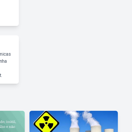
cnicas
inha
.