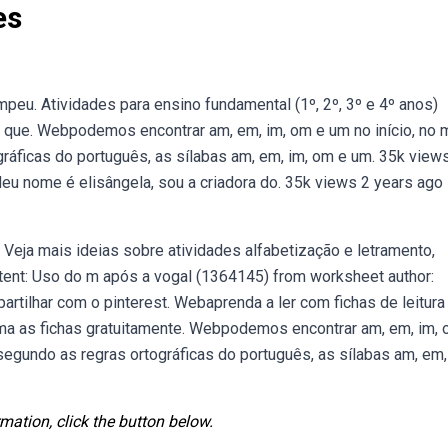
es
eu. Atividades para ensino fundamental (1º, 2º, 3º e 4º anos)
o que. Webpodemos encontrar am, em, im, om e um no início, no 
gráficas do português, as sílabas am, em, im, om e um. 35k view
Meu nome é elisângela, sou a criadora do. 35k views 2 years ago
Veja mais ideias sobre atividades alfabetização e letramento,
tent: Uso do m após a vogal (1364145) from worksheet author:
artilhar com o pinterest. Webaprenda a ler com fichas de leitur
ima as fichas gratuitamente. Webpodemos encontrar am, em, im, 
 segundo as regras ortográficas do português, as sílabas am, em,
mation, click the button below.