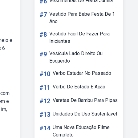
#6
Vestimentas De Festa Junina
#7
Vestido Para Bebe Festa De 1
Ano
#8
Vestido Fácil De Fazer Para
meio e
Iniciantes
s 6
#9
Vesícula Lado Direito Ou
Esquerdo
#10
Verbo Estudar No Passado
#11
Verbo De Estado E Ação
a com
#12
Varetas De Bambu Para Pipas
om e
 im,
#13
Unidades De Uso Sustentavel
#14
Uma Nova Educação Filme
Completo