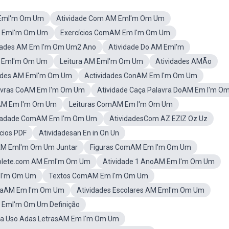
 EmI'm Om Um
Atividade Com AM EmI'm Om Um
M EmI'm Om Um
Exercícios ComAM Em I'm Om Um
dades AM Em I'm Om Um2 Ano
Atividade Do AM EmI'm
M EmI'm Om Um
Leitura AM EmI'm Om Um
Atividades AMÃo
ades AM EmI'm Om Um
Actividades ConAM Em I'm Om Um
avras CoAM Em I'm Om Um
Atividade Caça Palavra DoAM Em I'm O
sAM Em I'm Om Um
Leituras ComAM Em I'm Om Um
vadade ComAM Em I'm Om Um
AtividadesCom AZ EZIZ Oz Uz
cios PDF
Atividadesan En in On Un
 AM EmI'm Om Um Juntar
Figuras ComAM Em I'm Om Um
lete.com AM EmI'm Om Um
Atividade 1 AnoAM Em I'm Om Um
 I'm Om Um
Textos ComAM Em I'm Om Um
uraAM Em I'm Om Um
Atividades Escolares AM EmI'm Om Um
M EmI'm Om Um Definição
fa Uso Adas LetrasAM Em I'm Om Um