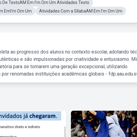
ão De TextoAM Em I'm Om Um Atividades Texto
am EmI'm Om Um
Atividades Com a SílabaAM Em I'm Om Um
leta ao progresso dos alunos no contexto escolar, adotando té
tênticas e são impulsionadas por criatividade e entusiasmo. M
etória para se tornarem uma geração excepcional, utilizando
 por renomadas instituições acadêmicas globais - fdp.aau.edu.et