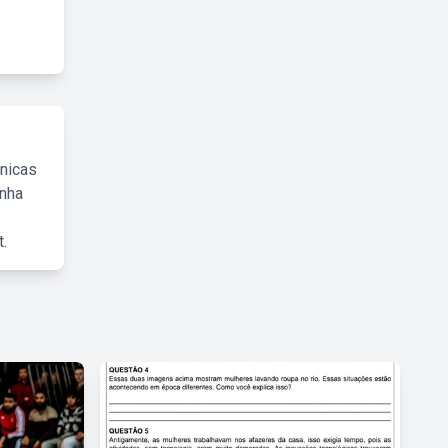
cnicas
inha
.