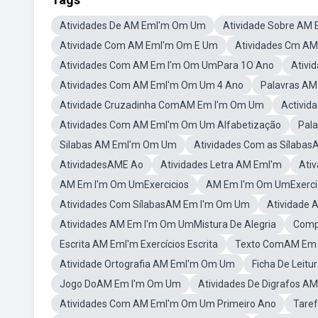
Atividades De AM EmI'm Om Um
Atividade Sobre AM
Atividade Com AM EmI'm Om E Um
Atividades Cm A
Atividades Com AM Em I'm Om UmPara 1O Ano
Ativi
Atividades Com AM EmI'm Om Um 4 Ano
Palavras A
Atividade Cruzadinha ComAM Em I'm Om Um
Activid
Atividades Com AM EmI'm Om Um Alfabetização
Pal
Silabas AM EmI'm Om Um
Atividades Com as Sílaba
AtividadesAME Ao
Atividades Letra AM EmI'm
Ati
AM Em I'm Om UmExercicios
AM Em I'm Om UmExerci
Atividades Com SílabasAM Em I'm Om Um
Atividade
Atividades AM Em I'm Om UmMistura De Alegria
Comp
Escrita AM EmI'm Exercícios Escrita
Texto ComAM Em
Atividade Ortografia AM EmI'm Om Um
Ficha De Leit
Jogo DoAM Em I'm Om Um
Atividades De Digrafos A
Atividades Com AM EmI'm Om Um Primeiro Ano
Tare