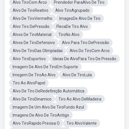
Alvo TiroCom Arco
Prendedor ParaAlvo De Tiro
Alvo De TiroReativo
Alvo TiroAgrupado
Alvo De TiroVermelho
ImagesDe Alvo De Tiro
Alvo Tiro DePressão
FlecaDe Tiro Alvo
Alvos De TiroMaterial
TiroNo Alvo
Alvos De TiroDefensivo
Alvo Para Tiro DePrecisão
Alvo De TiroDas Olimpíadas
Alvo Do TiroCom Arco
Alvo TiroEsportivo
Ideias De AlvoPara Tiro De Pressão
Imagem De Alvo De TiroEm Suporte
Imsgem De TiroAo Alvo
Alvo De TiroLula
Tiro Ao AlvoPapel
Alvo De Tiro DeRedefinição Automática
Alvo De TiroDinamico
Tiro Ao Alvo DeMadeira
Imagem De Um Alvo De TiroFundo Azul
Imagens De Alvo De TiroAntigo
Alvo TiroRapido Precisa O
Tiro AlvoValente