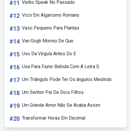
#11
Verbo Speak No Passado
#12
Vccii Em Algarismo Romano
#13
Vaso Pequeno Para Plantas
#14
Van Gogh Morreu De Que
#15
Uso Da Vírgula Antes Do E
#16
Usa Para Fazer Bebida Com A Letra S
#17
Um Triângulo Pode Ter Os ângulos Medindo
#18
Um Senhor Pai De Dois Filhos
#19
Um Grande Amor Não Se Acaba Assim
#20
Transformar Horas Em Decimal