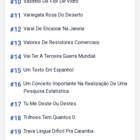
#10
Vasinho De Flor De Vidro
#11
Variegata Rosa Do Deserto
#12
Varal De Encaixar Na Janela
#13
Valores De Resistores Comerciais
#14
Vai Ter A Terceira Guerra Mundial
#15
Um Texto Em Espanhol
#16
Um Conceito Importante Na Realização De Uma
Pesquisa Estatística
#17
Tu Me Deste Ou Destes
#18
Trilhoes Tem Quantos 0
#19
Trava Lingua Dificil Pra Caramba