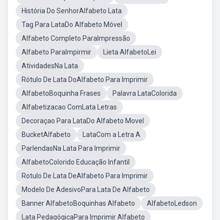
História Do SenhorAlfabeto Lata
Tag Para LataDo Alfabeto Móvel
Alfabeto Completo ParaImpressão
Alfabeto ParaImpirmir
Lieta AlfabetoLei
AtividadesNa Lata
Rótulo De Lata DoAlfabeto Para Imprimir
AlfabetoBoquinha Frases
Palavra LataColorida
Alfabetizacao ComLata Letras
Decoraçao Para LataDo Alfabeto Movel
BucketAlfabeto
LataCom a Letra A
ParlendasNa Lata Para Imprimir
AlfabetoColorido Educação Infantil
Rotulo De Lata DeAlfabeto Para Imprimir
Modelo De AdesivoPara Lata De Alfabeto
Banner AlfabetoBoquinhas Alfabeto
AlfabetoLedson
Lata PedagógicaPara Imprimir Alfabeto