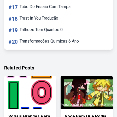
#17
Tubo De Ensaio Com Tampa
#18
Trust In You Tradução
#19
Trilhoes Tem Quantos 0
#20
Transformações Quimicas 6 Ano
Related Posts
Vogais Grandes Para
Voce Bem Que Podia