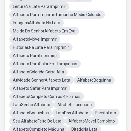
LeituraNa Lata Para Imprimir
Alfabeto Para ImprimirTamanho Médio Colorido
ImagensAlfabeto Na Lata
Molde Do SenhorAlfabeto Em Eva
AlfabetoMóvel Imprimir
HistóriasNa Lata Para Imprimir
Alfabeto ParaImprimirp
Alfabeto ParaColar Em Tampinhas
AlfabetoColorido Caixa Alta
Atividade SenhorAlfabeto Lata
AlfabetoBoquinha
Alfabeto SafariPara Imprimir
AlfabetoCompleto Com as 4 Formas
LataSenho Alfabeto
AlfabetoLacunado
AlfabetoBoquinhas
LataDos Alfabeto
EscritaLata
Seu AlfabetoFeito De Lata
AlfabetoMovel Completo
AlfabetoCompleto Máquina
DitadoNa Lata