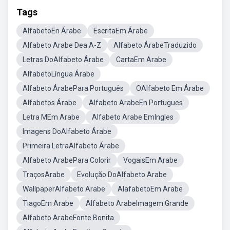
Tags
AlfabetoEn Árabe
EscritaEm Árabe
Alfabeto Arabe Dea A-Z
Alfabeto ÁrabeTraduzido
Letras DoAlfabeto Árabe
CartaEm Arabe
AlfabetoLíngua Árabe
Alfabeto ÁrabePara Português
OAlfabeto Em Árabe
Alfabetos Árabe
Alfabeto ArabeEn Portugues
Letra MEm Arabe
Alfabeto Arabe EmIngles
Imagens DoAlfabeto Árabe
Primeira LetraAlfabeto Árabe
Alfabeto ArabePara Colorir
VogaisEm Arabe
TraçosArabe
Evolução DoAlfabeto Arabe
WallpaperAlfabeto Arabe
AlafabetoEm Arabe
TiagoEm Arabe
Alfabeto ArabeImagem Grande
Alfabeto ArabeFonte Bonita