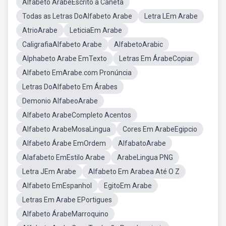
Alfabeto ArabeEscrito a Caneta
Todas as Letras DoAlfabeto Arabe
Letra LEm Arabe
AtrioArabe
LeticiaEm Arabe
CaligrafiaAlfabeto Arabe
AlfabetoArabic
Alphabeto Arabe EmTexto
Letras Em ÁrabeCopiar
Alfabeto EmArabe.com Pronúncia
Letras DoAlfabeto Em Árabes
Demonio AlfabeoArabe
Alfabeto ArabeCompleto Acentos
Alfabeto ArabeMosaLingua
Cores Em ArabeEgipcio
Alfabeto Árabe EmOrdem
AlfabatoArabe
Alafabeto EmEstilo Arabe
ArabeLingua PNG
Letra JEm Arabe
Alfabeto Em Arabea Até O Z
Alfabeto EmEspanhol
EgitoEm Arabe
Letras Em Arabe EPortigues
Alfabeto ÁrabeMarroquino