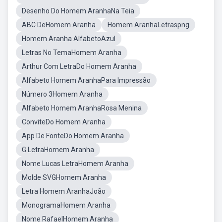
Desenho Do Homem AranhaNa Teia
ABC DeHomem Aranha
Homem AranhaLetraspng
Homem Aranha AlfabetoAzul
Letras No TemaHomem Aranha
Arthur Com LetraDo Homem Aranha
Alfabeto Homem AranhaPara Impressão
Número 3Homem Aranha
Alfabeto Homem AranhaRosa Menina
ConviteDo Homem Aranha
App De FonteDo Homem Aranha
G LetraHomem Aranha
Nome Lucas LetraHomem Aranha
Molde SVGHomem Aranha
Letra Homem AranhaJoão
MonogramaHomem Aranha
Nome RafaelHomem Aranha