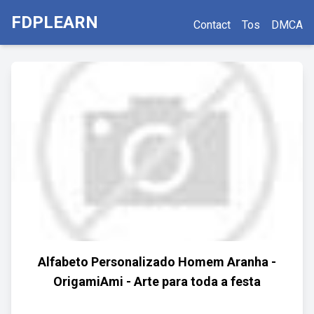
FDPLEARN
Contact
Tos
DMCA
Alfabeto Personalizado Homem Aranha -
OrigamiAmi - Arte para toda a festa