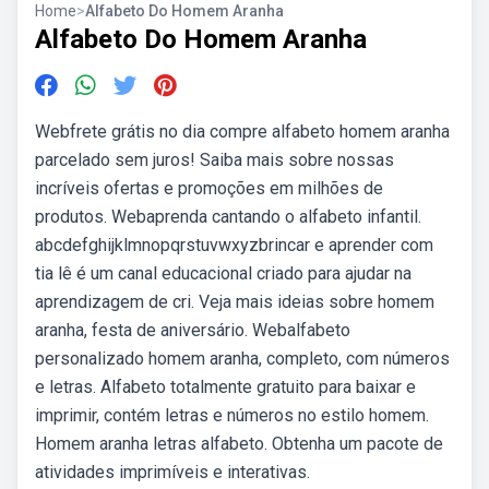
Home
>
Alfabeto Do Homem Aranha
Alfabeto Do Homem Aranha
Webfrete grátis no dia compre alfabeto homem aranha
parcelado sem juros! Saiba mais sobre nossas
incríveis ofertas e promoções em milhões de
produtos. Webaprenda cantando o alfabeto infantil.
abcdefghijklmnopqrstuvwxyzbrincar e aprender com
tia lê é um canal educacional criado para ajudar na
aprendizagem de cri. Veja mais ideias sobre homem
aranha, festa de aniversário. Webalfabeto
personalizado homem aranha, completo, com números
e letras. Alfabeto totalmente gratuito para baixar e
imprimir, contém letras e números no estilo homem.
Homem aranha letras alfabeto. Obtenha um pacote de
atividades imprimíveis e interativas.