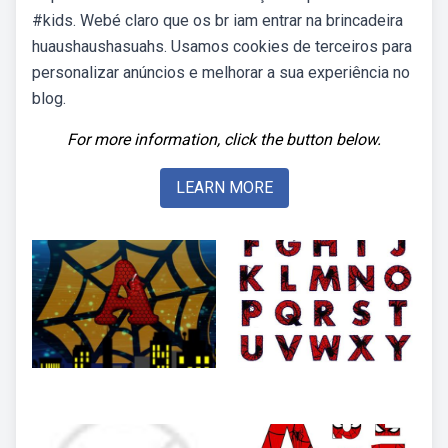
#kids. Webé claro que os br iam entrar na brincadeira
huaushaushasuahs. Usamos cookies de terceiros para
personalizar anúncios e melhorar a sua experiência no
blog.
For more information, click the button below.
LEARN MORE