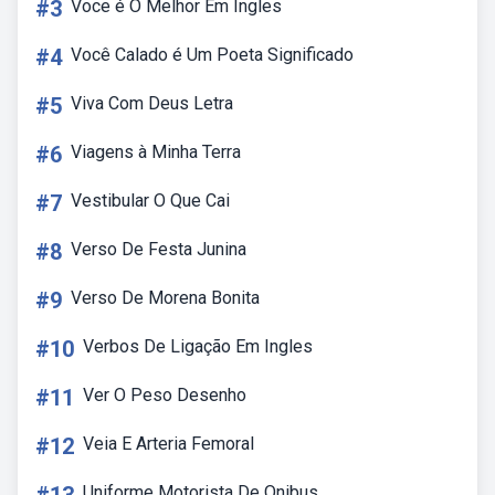
#3
Voce é O Melhor Em Ingles
#4
Você Calado é Um Poeta Significado
#5
Viva Com Deus Letra
#6
Viagens à Minha Terra
#7
Vestibular O Que Cai
#8
Verso De Festa Junina
#9
Verso De Morena Bonita
#10
Verbos De Ligação Em Ingles
#11
Ver O Peso Desenho
#12
Veia E Arteria Femoral
Uniforme Motorista De Onibus