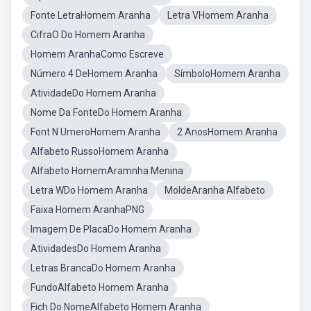
Fonte LetraHomem Aranha
Letra VHomem Aranha
CifraO Do Homem Aranha
Homem AranhaComo Escreve
Número 4 DeHomem Aranha
SímboloHomem Aranha
AtividadeDo Homem Aranha
Nome Da FonteDo Homem Aranha
Font N UmeroHomem Aranha
2 AnosHomem Aranha
Alfabeto RussoHomem Aranha
Alfabeto HomemAramnha Menina
Letra WDo Homem Aranha
MoldeAranha Alfabeto
Faixa Homem AranhaPNG
Imagem De PlacaDo Homem Aranha
AtividadesDo Homem Aranha
Letras BrancaDo Homem Aranha
FundoAlfabeto Homem Aranha
Fich Do NomeAlfabeto Homem Aranha