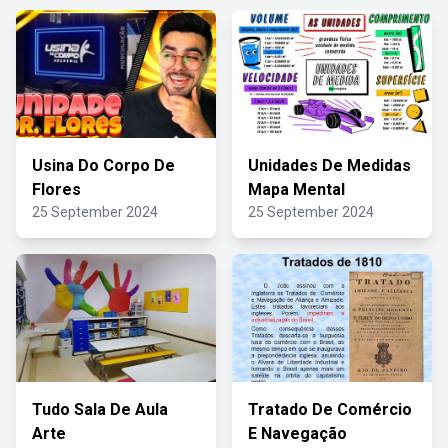
Usina Do Corpo De
Unidades De Medidas
Flores
Mapa Mental
25 September 2024
25 September 2024
Tudo Sala De Aula
Tratado De Comércio
Arte
E Navegação