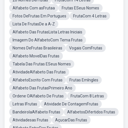
20 Nomes DeFrutas
FrutaCom 14 Letras
Alfabeto Com asFrutaa
Frutas ESeus Nomes
Fotos DeFrutas Em Portugues
FrutaCom 4 Letras
Lista De FrutasDe a A-Z
Alfabeto Das FrutasLista Letras Iniciais
Imagem Do AlfabetoCom Tema Frutas
Nomes DeFrutas Brasileiras
Vogais ComFrutas
Alfabeto MovelDas Frutas
Tabela Das Frutas ESeus Nomes
AtividadeAlfabeto Das Frutas
AlfabetoEscrito Com Frutas
Frutas EmIngles
Alfabeto Das FrutasPrimeiro Ano
Ordene OAlfabeto De Frutas
FrutaCom 8 Letras
Letras IFrutas
Atividade De ContagemFrutas
BandeirolaAlfabeto Frutas
AlfabetosDifertidos Frutas
Atividadesas Frutas
AçucarDas Frutas