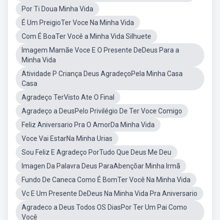
Por Ti Doua Minha Vida
É Um PreigioTer Voce Na Minha Vida
Com É BoaTer Você a Minha Vida Silhuete
Imagem Mamãe Voce E O Presente DeDeus Para a
Minha Vida
Atividade P Criança Deus AgradeçoPela Minha Casa
Casa
Agradeço TerVisto Ate O Final
Agradeço a DeusPelo Privilégio De Ter Voce Comigo
Feliz Aniversario Pra O AmorDa Minha Vida
Voce Vai EstarNa Minha Urias
Sou Feliz E Agradeço PorTudo Que Deus Me Deu
Imagen Da Palavra Deus ParaAbençõar Minha Irmã
Fundo De Caneca Como É BomTer Você Na Minha Vida
Vc E Um Presente DeDeus Na Minha Vida Pra Aniversario
Agradeco a Deus Todos OS DiasPor Ter Um Pai Como
Você