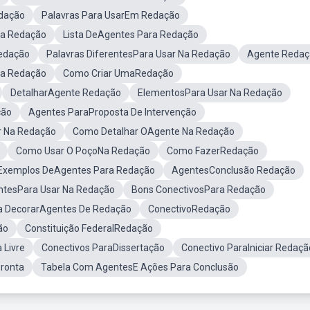
dação
Palavras Para UsarEm Redação
Na Redação
Lista DeAgentes Para Redação
edação
Palavras DiferentesPara Usar Na Redação
Agente Redaç
Na Redação
Como Criar UmaRedação
DetalharAgente Redação
ElementosPara Usar Na Redação
ção
Agentes ParaProposta De Intervenção
ar Na Redação
Como Detalhar OAgente Na Redação
Como Usar O PoçoNa Redação
Como FazerRedação
Exemplos DeAgentes Para Redação
AgentesConclusão Redação
ntesPara Usar Na Redação
Bons ConectivosPara Redação
a DecorarAgentes De Redação
ConectivoRedação
ão
Constituição FederalRedação
Livre
Conectivos ParaDissertação
Conectivo ParaIniciar Redaçã
Pronta
Tabela Com AgentesE Ações Para Conclusão