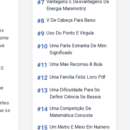
#7
Vantagens E Desvantagens Da
Energia Maremotriz
#8
V De Cabeça Para Baixo
os
#9
Uso Do Ponto E Vírgula
etome
sua
#10
Uma Parte Estranha De Mim
Significado
#11
Uma Mae Recorreu A Bula
10
#12
Uma Família Feliz Livro Pdf
ne
#13
Uma Dificuldade Para Se
Definir Ciência Se Baseia
entes
#14
Uma Competição De
ue os
Matemática Consiste
#15
Um Metro E Meio Em Numero