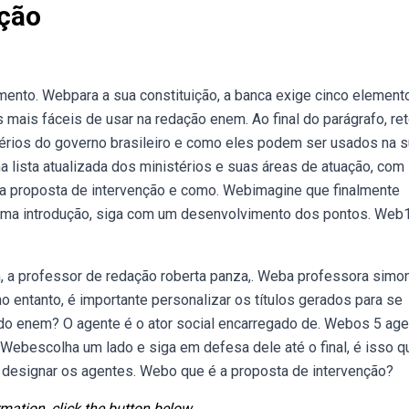
ção
mento. Webpara a sua constituição, a banca exige cinco element
 mais fáceis de usar na redação enem. Ao final do parágrafo, r
stérios do governo brasileiro e como eles podem ser usados na 
 lista atualizada dos ministérios e suas áreas de atuação, com
a proposta de intervenção e como. Webimagine que finalmente
ma introdução, siga com um desenvolvimento dos pontos. Web
, a professor de redação roberta panza,. Weba professora simo
o entanto, é importante personalizar os títulos gerados para se
o enem? O agente é o ator social encarregado de. Webos 5 ag
Webescolha um lado e siga em defesa dele até o final, é isso q
a designar os agentes. Webo que é a proposta de intervenção?
mation, click the button below.