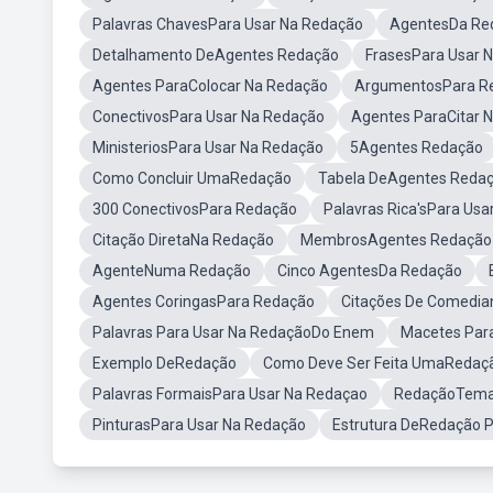
Palavras ChavesPara Usar Na Redação
AgentesDa Re
Detalhamento DeAgentes Redação
FrasesPara Usar 
Agentes ParaColocar Na Redação
ArgumentosPara R
ConectivosPara Usar Na Redação
Agentes ParaCitar 
MinisteriosPara Usar Na Redação
5Agentes Redação
Como Concluir UmaRedação
Tabela DeAgentes Reda
300 ConectivosPara Redação
Palavras Rica'sPara Us
Citação DiretaNa Redação
MembrosAgentes Redação
AgenteNuma Redação
Cinco AgentesDa Redação
Agentes CoringasPara Redação
Citações De Comedia
Palavras Para Usar Na RedaçãoDo Enem
Macetes Par
Exemplo DeRedação
Como Deve Ser Feita UmaRedaç
Palavras FormaisPara Usar Na Redaçao
RedaçãoTema 
PinturasPara Usar Na Redação
Estrutura DeRedação 