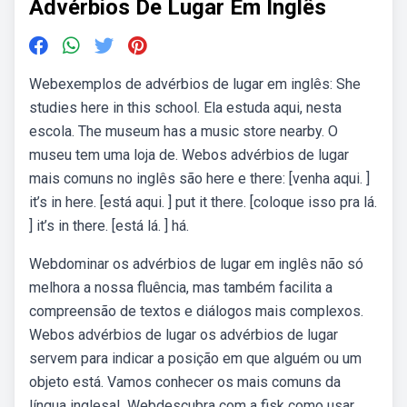
Advérbios De Lugar Em Inglês
Webexemplos de advérbios de lugar em inglês: She
studies here in this school. Ela estuda aqui, nesta
escola. The museum has a music store nearby. O
museu tem uma loja de. Webos advérbios de lugar
mais comuns no inglês são here e there: [venha aqui. ]
it’s in here. [está aqui. ] put it there. [coloque isso pra lá.
] it’s in there. [está lá. ] há.
Webdominar os advérbios de lugar em inglês não só
melhora a nossa fluência, mas também facilita a
compreensão de textos e diálogos mais complexos.
Webos advérbios de lugar os advérbios de lugar
servem para indicar a posição em que alguém ou um
objeto está. Vamos conhecer os mais comuns da
língua inglesa!. Webdescubra com a fisk como usar