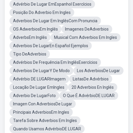
Advérbio De Lugar EmEspanhol Exercícios
Posição Do Adverbio Em Ingles
Adverbios De Lugar Em InglêsCom Pronuncia
OS AdwerbiosEm Inglês
Imagenes DeAdverbios
AdverbsEm Inglês
Musical Com Adverbios Em Ingles
Adverbios De LugarEn Español Ejemplos
Tipo DeAdverbios
Advérbios De Frequência Em InglêsExercícios
Adverbios De LugarY De Modo
Los AdverbiosDe Lugar
Advérbio DE LUGARImagem
ListasDe Advérbios
Locação De Lugar EmIngles
20 Adverbios En Inglés
Adverbio De LugarFoto
O Que É AdvérbioDE LUGAR
Imagen Con AdverbiosDe Lugar
Principais AdverbiosEm Ingles
Tarefa Sobre Adverbios Em Ingles
Quando Usamos AdvérbioDE LUGAR