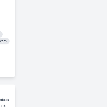
ovem
cnicas
inha