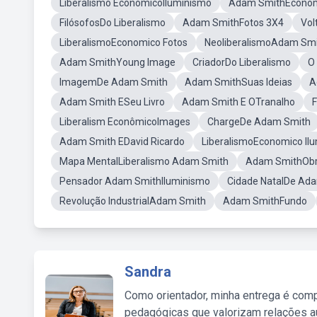
Liberalismo EconômicoIluminismo
Adam SmithEcono
FilósofosDo Liberalismo
Adam SmithFotos 3X4
Vol
LiberalismoEconomico Fotos
NeoliberalismoAdam Sm
Adam SmithYoung Image
CriadorDo Liberalismo
O 
ImagemDe Adam Smith
Adam SmithSuas Ideias
A
Adam Smith ESeu Livro
Adam Smith E OTranalho
Liberalism EconômicoImages
ChargeDe Adam Smith
Adam Smith EDavid Ricardo
LiberalismoEconomico Il
Mapa MentalLiberalismo Adam Smith
Adam SmithOb
Pensador Adam SmithIluminismo
Cidade NatalDe Ad
Revolução IndustrialAdam Smith
Adam SmithFundo
Sandra
Como orientador, minha entrega é comp
pedagógicas que valorizam relações au