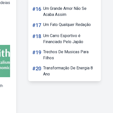
ideias
#16
Um Grande Amor Não Se
Acaba Assim
#17
Um Fato Qualquer Redação
#18
Um Carro Esportivo é
Financiado Pelo Japão
#19
Trechos De Musicas Para
Filhos
#20
Transformação De Energia 8
Ano
th