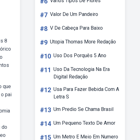
#6
Vários Tipos De Flores
#7
Valor De Um Pandeiro
#8
V De Cabeça Para Baixo
ws 8
#9
Utopia Thomas More Redação
órico
#10
Uso Dos Porquês 5 Ano
mo
ntos
#11
Uso Da Tecnologia Na Era
Digital Redação
o que
#12
Usa Para Fazer Bebida Com A
 o pai
Letra S
#13
Um Predio Se Chama Brasil
nomia
#14
Um Pequeno Texto De Amor
i do
deo
#15
Um Metro E Meio Em Numero