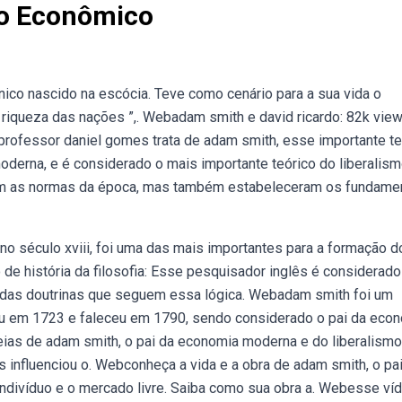
mo Econômico
ico nascido na escócia. Teve como cenário para a sua vida o
a riqueza das nações ”,. Webadam smith e david ricardo: 82k vie
o professor daniel gomes trata de adam smith, esse importante te
derna, e é considerado o mais importante teórico do liberalis
am as normas da época, mas também estabeleceram os fundame
o século xviii, foi uma das mais importantes para a formação d
 história da filosofia: Esse pesquisador inglês é considerado
ão das doutrinas que seguem essa lógica. Webadam smith foi um
u em 1723 e faleceu em 1790, sendo considerado o pai da eco
eias de adam smith, o pai da economia moderna e do liberalismo
 influenciou o. Webconheça a vida e a obra de adam smith, o pa
indivíduo e o mercado livre. Saiba como sua obra a. Webesse ví