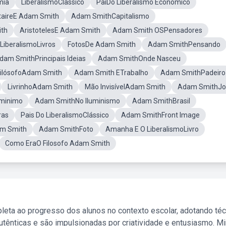
mia
LiberalismoClassico
PaiDo Liberalismo Econômico
taireE Adam Smith
Adam SmithCapitalismo
ith
AristotelesE Adam Smith
Adam Smith OSPensadores
LiberalismoLivros
FotosDe Adam Smith
Adam SmithPensando
dam SmithPrincipais Ideias
Adam SmithOnde Nasceu
FilósofoAdam Smith
Adam Smith ETrabalho
Adam SmithPadeiro
LivrinhoAdam Smith
Mão InvisívelAdam Smith
Adam SmithJ
uminimo
Adam SmithNo Iluminismo
Adam SmithBrasil
ras
Pais Do LiberalismoClássico
Adam SmithFront Image
am Smith
Adam SmithFoto
Amanha E O LiberalismoLivro
Como EraO Filosofo Adam Smith
leta ao progresso dos alunos no contexto escolar, adotando té
tênticas e são impulsionadas por criatividade e entusiasmo. M