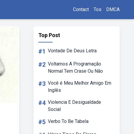
Contact
Tos
DMCA
Top Post
#1
Vontade De Deus Letra
#2
Voltamos A Programação
Normal Tem Crase Ou Não
#3
Você é Meu Melhor Amigo Em
Inglês
#4
Violencia E Desigualdade
Social
#5
Verbo To Be Tabela