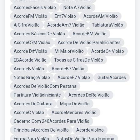
AcordesFáceis Violão
Nota A7Violão
AcordeFM Violão
Em7Violão
AcordeAM Violão
A CifraViolão
AcordeAm7 Violão
TablaturaViolão
Acordes BásicosDe Violão
AcordeBM Violão
AcordeC7M Violão
Acorde De Violão ParaIniciantes
Acorde D#Violão
MI MaiorViolão
AcordeC4 Violão
EBAcorde Violão
Todas as CifrasDe Violão
AcordeB Violão
AcordeB7 Violão
Notas BraçoViolão
AcordeE7 Violão
GuitarAcordes
Acordes De ViolãoCom Pestana
Partitura ViolãoIniciante
Acordes DeRe Violão
Acordes DeGuitarra
Mapa DoViolão
AcordeC Violão
AcordeMenores Violão
Caderno Com 240Acordes Para Violão
PrincipaisAcordes De Violão
AcordeViolino
FormaPara Violão
NotasDe Violão Para Imprimir