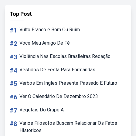
Top Post
#1
Vulto Branco é Bom Ou Ruim
#2
Voce Meu Amigo De Fé
#3
Violência Nas Escolas Brasileiras Redação
#4
Vestidos De Festa Para Formandas
#5
Verbos Em Ingles Presente Passado E Futuro
#6
Ver O Calendário De Dezembro 2023
#7
Vegetais Do Grupo A
#8
Varios Filosofos Buscam Relacionar Os Fatos
Historicos