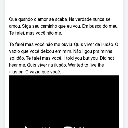
Que quando o amor se acaba. Na verdade nunca se
amou. Siga seu caminho que eu vou. Em busca do meu.
Te falei, mas você não me.
Te falei mas você não me ouviu. Quis viver da ilusão. O
vazio que você deixou em mim. Não ligou pra minha
solidão. Te falei mas você. I told you but you. Did not
hear me. Quis viver na ilusão. Wanted to live the
illusion. O vazio que você.