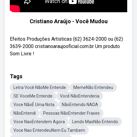
Cristiano Araújo - Você Mudou
Efeitos Produções Artisticas (62) 3624-2000 ou (62)
3639-2000 cristianoaraujooficial.com.br Um produto
Som Livre !
Tags
Letra Você NãoMe Entende
MemeNão Entendeu
SE VoceMe Entende
Você NãoEntenderia
Voce NãoÉ Uma Nota
NãoEntendo NADA
NãoEntendi
Pessoas NãoEntender Frases
Voce NaoEntendem Agora
Lendo MasNão Entendo
Voce Nao EntendeuNem Eu Tambem