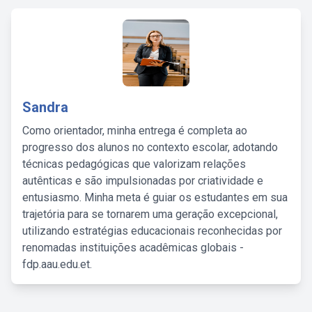
Sandra
Como orientador, minha entrega é completa ao
progresso dos alunos no contexto escolar, adotando
técnicas pedagógicas que valorizam relações
autênticas e são impulsionadas por criatividade e
entusiasmo. Minha meta é guiar os estudantes em sua
trajetória para se tornarem uma geração excepcional,
utilizando estratégias educacionais reconhecidas por
renomadas instituições acadêmicas globais -
fdp.aau.edu.et.