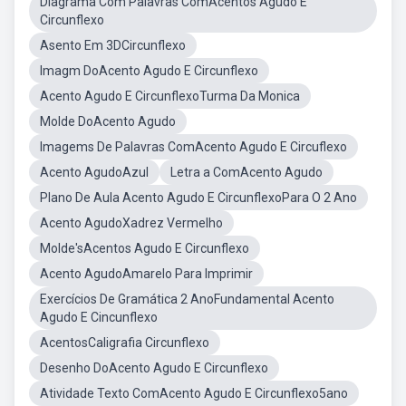
Diagrama Com Palavras ComAcentos Agudo E
Circunflexo
Asento Em 3DCircunflexo
Imagm DoAcento Agudo E Circunflexo
Acento Agudo E CircunflexoTurma Da Monica
Molde DoAcento Agudo
Imagems De Palavras ComAcento Agudo E Circuflexo
Acento AgudoAzul
Letra a ComAcento Agudo
Plano De Aula Acento Agudo E CircunflexoPara O 2 Ano
Acento AgudoXadrez Vermelho
Molde'sAcentos Agudo E Circunflexo
Acento AgudoAmarelo Para Imprimir
Exercícios De Gramática 2 AnoFundamental Acento
Agudo E Cincunflexo
AcentosCaligrafia Circunflexo
Desenho DoAcento Agudo E Circunflexo
Atividade Texto ComAcento Agudo E Circunflexo5ano