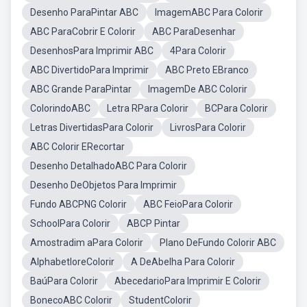
Desenho ParaPintar ABC
ImagemABC Para Colorir
ABC ParaCobrir E Colorir
ABC ParaDesenhar
DesenhosPara Imprimir ABC
4Para Colorir
ABC DivertidoPara Imprimir
ABC Preto EBranco
ABC Grande ParaPintar
ImagemDe ABC Colorir
ColorindoABC
Letra RPara Colorir
BCPara Colorir
Letras DivertidasPara Colorir
LivrosPara Colorir
ABC Colorir ERecortar
Desenho DetalhadoABC Para Colorir
Desenho DeObjetos Para Imprimir
Fundo ABCPNG Colorir
ABC FeioPara Colorir
SchoolPara Colorir
ABCP Pintar
Amostradim aPara Colorir
Plano DeFundo Colorir ABC
AlphabetloreColorir
A DeAbelha Para Colorir
BaúPara Colorir
AbecedarioPara Imprimir E Colorir
BonecoABC Colorir
StudentColorir