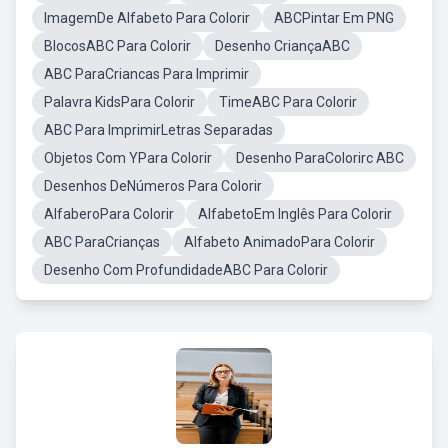
ImagemDe Alfabeto Para Colorir
ABCPintar Em PNG
BlocosABC Para Colorir
Desenho CriançaABC
ABC ParaCriancas Para Imprimir
Palavra KidsPara Colorir
TimeABC Para Colorir
ABC Para ImprimirLetras Separadas
Objetos Com YPara Colorir
Desenho ParaColorirc ABC
Desenhos DeNúmeros Para Colorir
AlfaberoPara Colorir
AlfabetoEm Inglês Para Colorir
ABC ParaCrianças
Alfabeto AnimadoPara Colorir
Desenho Com ProfundidadeABC Para Colorir