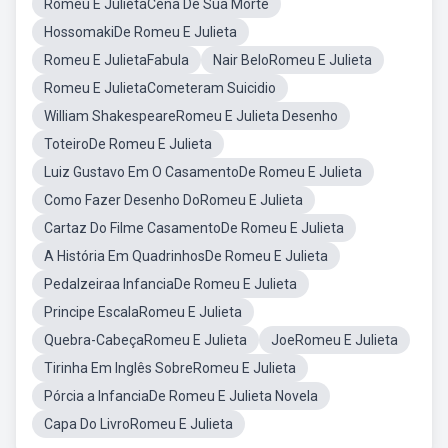
Romeu E JulietaCena De Sua Morte
HossomakiDe Romeu E Julieta
Romeu E JulietaFabula
Nair BeloRomeu E Julieta
Romeu E JulietaCometeram Suicidio
William ShakespeareRomeu E Julieta Desenho
ToteiroDe Romeu E Julieta
Luiz Gustavo Em O CasamentoDe Romeu E Julieta
Como Fazer Desenho DoRomeu E Julieta
Cartaz Do Filme CasamentoDe Romeu E Julieta
A História Em QuadrinhosDe Romeu E Julieta
Pedalzeiraa InfanciaDe Romeu E Julieta
Principe EscalaRomeu E Julieta
Quebra-CabeçaRomeu E Julieta
JoeRomeu E Julieta
Tirinha Em Inglês SobreRomeu E Julieta
Pórcia a InfanciaDe Romeu E Julieta Novela
Capa Do LivroRomeu E Julieta