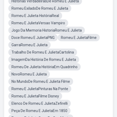
Histórias VerdadeirasDe Romeu E Julieta
Romeu ExiladoDe Romeu E Julieta
Romeu E Julieta HistóriaReal
Romeu E JulietaVersao Vampiro
Jogo Da Mwmoria HistoriaRomeu E Julieta
Doce Romeu E JulietaPNG
Romeu E JulietaFilme
GarraRomeu E Julieta
Trabalho De Romeu E JulietaCartolina
ImagemDa História De Romeu E Julieta
Romeu De Julieta HistóriaEm Quadrinho
NovoRomeu E Julieta
No MundoDe Romeu E Julieta Filme
Romeu E JulietaPinturas Na Ponte
Romeu E JulietaFilme Disney
Elenco De Romeu E JulietaZefirelli
Peça De Romeu E JulietaEm 1850