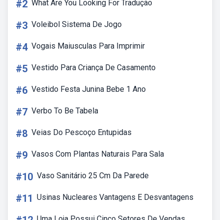
#2
What Are You Looking For Tradução
#3
Voleibol Sistema De Jogo
#4
Vogais Maiusculas Para Imprimir
#5
Vestido Para Criança De Casamento
#6
Vestido Festa Junina Bebe 1 Ano
#7
Verbo To Be Tabela
#8
Veias Do Pescoço Entupidas
#9
Vasos Com Plantas Naturais Para Sala
#10
Vaso Sanitário 25 Cm Da Parede
#11
Usinas Nucleares Vantagens E Desvantagens
Uma Loja Possui Cinco Setores De Vendas