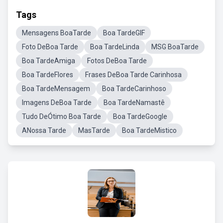
Tags
Mensagens BoaTarde
Boa TardeGIF
Foto DeBoa Tarde
Boa TardeLinda
MSG BoaTarde
Boa TardeAmiga
Fotos DeBoa Tarde
Boa TardeFlores
Frases DeBoa Tarde Carinhosa
Boa TardeMensagem
Boa TardeCarinhoso
Imagens DeBoa Tarde
Boa TardeNamastê
Tudo DeÓtimo Boa Tarde
Boa TardeGoogle
ANossa Tarde
MasTarde
Boa TardeMistico