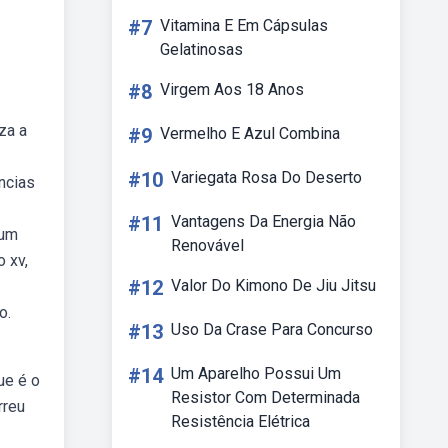
#7
Vitamina E Em Cápsulas
Gelatinosas
#8
Virgem Aos 18 Anos
za a
#9
Vermelho E Azul Combina
#10
Variegata Rosa Do Deserto
ncias
#11
Vantagens Da Energia Não
 um
Renovável
 xv,
#12
Valor Do Kimono De Jiu Jitsu
o.
#13
Uso Da Crase Para Concurso
#14
Um Aparelho Possui Um
ue é o
Resistor Com Determinada
rreu
Resistência Elétrica