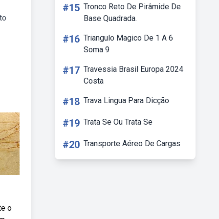
#15
Tronco Reto De Pirâmide De
to
Base Quadrada.
#16
Triangulo Magico De 1 A 6
Soma 9
#17
Travessia Brasil Europa 2024
Costa
#18
Trava Lingua Para Dicção
#19
Trata Se Ou Trata Se
#20
Transporte Aéreo De Cargas
te o