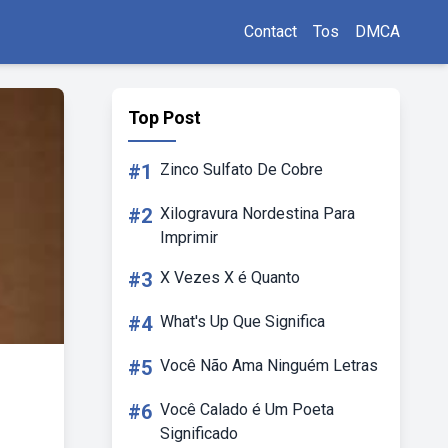
Contact
Tos
DMCA
Top Post
#1
Zinco Sulfato De Cobre
#2
Xilogravura Nordestina Para
Imprimir
#3
X Vezes X é Quanto
#4
What's Up Que Significa
#5
Você Não Ama Ninguém Letras
#6
Você Calado é Um Poeta
Significado