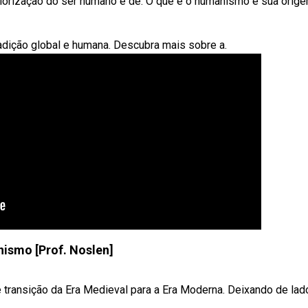
valorização do ser humano e de. O que é o humanismo e sua orige
adição global e humana. Descubra mais sobre a.
ismo [Prof. Noslen]
ransição da Era Medieval para a Era Moderna. Deixando de lado 