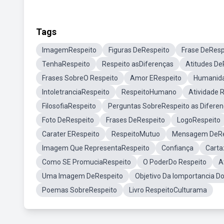
Tags
ImagemRespeito
Figuras DeRespeito
Frase DeResp
TenhaRespeito
Respeito asDiferenças
Atitudes De
Frases SobreO Respeito
Amor ERespeito
Humanida
IntoletranciaRespeito
RespeitoHumano
Atividade 
FilosofiaRespeito
Perguntas SobreRespeito as Difere
Foto DeRespeito
Frases DeRespeito
LogoRespeito
Carater ERespeito
RespeitoMutuo
Mensagem DeRe
Imagem Que RepresentaRespeito
Confiança
Carta
Como SE PromuciaRespeito
O PoderDo Respeito
A
Uma Imagem DeRespeito
Objetivo Da Iomportancia D
Poemas SobreRespeito
Livro RespeitoCulturama