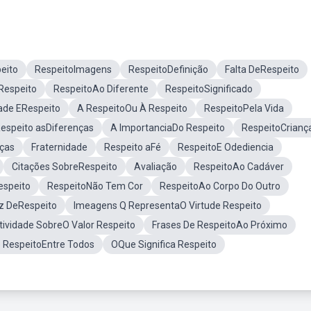
eito
RespeitoImagens
RespeitoDefinição
Falta DeRespeito
Respeito
RespeitoAo Diferente
RespeitoSignificado
de ERespeito
A RespeitoOu À Respeito
RespeitoPela Vida
Respeito asDiferenças
A ImportanciaDo Respeito
RespeitoCrianç
nças
Fraternidade
Respeito aFé
RespeitoE Odediencia
Citações SobreRespeito
Avaliação
RespeitoAo Cadáver
speito
RespeitoNão Tem Cor
RespeitoAo Corpo Do Outro
z DeRespeito
Imeagens Q RepresentaO Virtude Respeito
tividade SobreO Valor Respeito
Frases De RespeitoAo Próximo
o RespeitoEntre Todos
OQue Significa Respeito