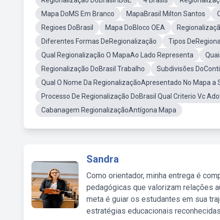
Regionalização DoBrasil IBGE
4 Brasis
Regionalizaç
Mapa DoMS Em Branco
MapaBrasil Milton Santos
Regioes DoBrasil
Mapa DoBloco OEA
Regionalizaç
Diferentes Formas DeRegionalização
Tipos DeRegion
Qual Regionalização O MapaAo Lado Representa
Quai
Regionalização DoBrasil Trabalho
Subdivisões DoCont
Qual O Nome Da RegionalizaçãoApresentado No Mapa a 
Processo De Regionalização DoBrasil Qual Criterio Vc Ad
Cabanagem RegionalizaçãoAntígona Mapa
Sandra
Como orientador, minha entrega é comp
pedagógicas que valorizam relações au
meta é guiar os estudantes em sua traj
estratégias educacionais reconhecidas