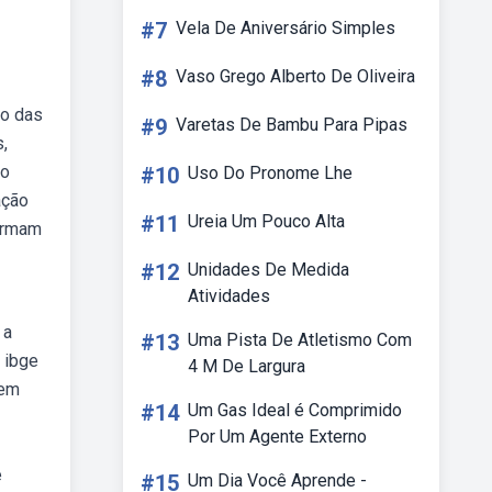
#7
Vela De Aniversário Simples
#8
Vaso Grego Alberto De Oliveira
ão das
#9
Varetas De Bambu Para Pipas
,
do
#10
Uso Do Pronome Lhe
ação
#11
Ureia Um Pouco Alta
firmam
#12
Unidades De Medida
Atividades
 a
#13
Uma Pista De Atletismo Com
o ibge
4 M De Largura
 em
#14
Um Gas Ideal é Comprimido
Por Um Agente Externo
e
#15
Um Dia Você Aprende -