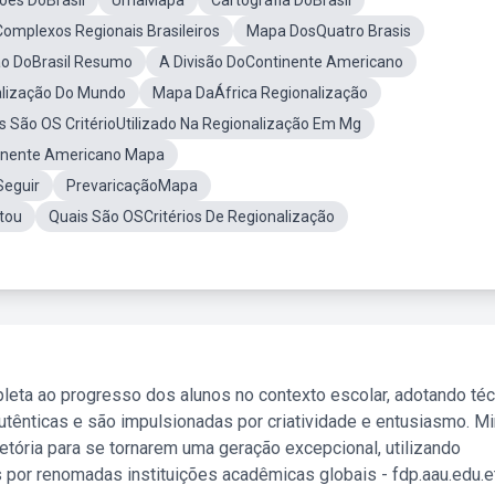
ões DoBrasil
UmaMapa
Cartografia DoBrasil
Complexos Regionais Brasileiros
Mapa DosQuatro Brasis
ão DoBrasil Resumo
A Divisão DoContinente Americano
alização Do Mundo
Mapa DaÁfrica Regionalização
s São OS CritérioUtilizado Na Regionalização Em Mg
inente Americano Mapa
Seguir
PrevaricaçãoMapa
otou
Quais São OSCritérios De Regionalização
leta ao progresso dos alunos no contexto escolar, adotando té
tênticas e são impulsionadas por criatividade e entusiasmo. M
etória para se tornarem uma geração excepcional, utilizando
 por renomadas instituições acadêmicas globais - fdp.aau.edu.et