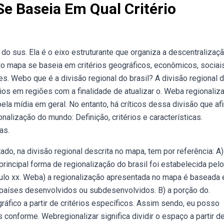
e Baseia Em Qual Critério
do sus. Ela é o eixo estruturante que organiza a descentralizaç
o mapa se baseia em critérios geográficos, econômicos, sociais
iões. Webo que é a divisão regional do brasil? A divisão regional 
os em regiões com a finalidade de atualizar o. Weba regionaliz
e pela mídia em geral. No entanto, há críticos dessa divisão que a
nalização do mundo: Definição, critérios e características.
as.
ado, na divisão regional descrita no mapa, tem por referência: A)
 principal forma de regionalização do brasil foi estabelecida pel
 século xx. Weba) a regionalização apresentada no mapa é baseada
s países desenvolvidos ou subdesenvolvidos. B) a porção do.
gráfico a partir de critérios específicos. Assim sendo, eu posso
 conforme. Webregionalizar significa dividir o espaço a partir d