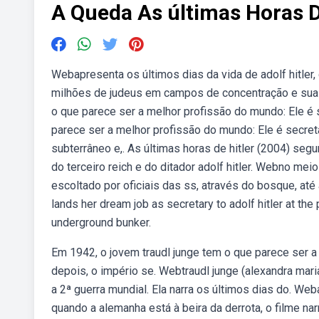
A Queda As últimas Horas De
Webapresenta os últimos dias da vida de adolf hitler
milhões de judeus em campos de concentração e suas. 
o que parece ser a melhor profissão do mundo: Ele é 
parece ser a melhor profissão do mundo: Ele é secretá
subterrâneo e,. As últimas horas de hitler (2004) segu
do terceiro reich e do ditador adolf hitler. Webno m
escoltado por oficiais das ss, através do bosque, até a
lands her dream job as secretary to adolf hitler at the 
underground bunker.
Em 1942, o jovem traudl junge tem o que parece ser a 
depois, o império se. Webtraudl junge (alexandra maria
a 2ª guerra mundial. Ela narra os últimos dias do. We
quando a alemanha está à beira da derrota, o filme n