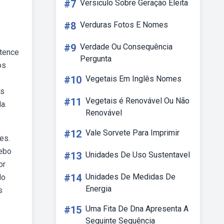
#7
Versiculo Sobre Geração Eleita
#8
Verduras Fotos E Nomes
#9
Verdade Ou Consequência
rtence
Pergunta
os
#10
Vegetais Em Inglês Nomes
os
#11
Vegetais é Renovável Ou Não
a.
Renovável
#12
Vale Sorvete Para Imprimir
es.
Webo
#13
Unidades De Uso Sustentavel
or
#14
Unidades De Medidas De
do
Energia
s
#15
Uma Fita De Dna Apresenta A
Seguinte Sequência