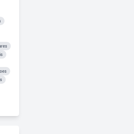
s
ares
is
oes
s