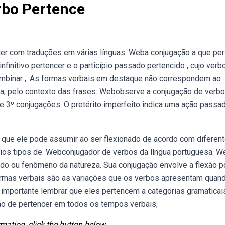
rbo Pertence
er com traduções em várias línguas. Weba conjugação a que pe
finitivo pertencer e o particípio passado pertencido , cujo verb
, combinar ,. As formas verbais em destaque não correspondem ao
a, pelo contexto das frases: Webobserve a conjugação de verb
2º e 3º conjugações. O pretérito imperfeito indica uma ação passad
 que ele pode assumir ao ser flexionado de acordo com diferent
ios tipos de. Webconjugador de verbos da língua portuguesa. 
ado ou fenômeno da natureza. Sua conjugação envolve a flexão p
ormas verbais são as variações que os verbos apresentam quan
importante lembrar que eles pertencem a categorias gramaticai
ão de pertencer em todos os tempos verbais;
mation, click the button below.