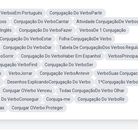
 VerbosEm Português
Conjugação Do VerboPartir
bos
Conjugação Do VerboCantar
Atividade ConjugaçãoDe Verbo
Inglês
Conjugação Do VerboFazer
VerbosDe 1 Conjugação
Conjugação Do VerboEstar
Folha ConjugaçãoDe Verbo
Conjugação Do VerboDar
Tabela De ConjugaçãoDos Verbos Regul
oSorrir
Conjugação Do VerboHaber Em Espanhol
VerbosPrincipa
njugação VerboFind
Conjugação Do VerboSer
o
VerboJorrar
Conjugação VerboAntevir
VerboSuas Conjugac
Desenhos ExplicandoConjugação Do Verbo
1ªConjugação Verbo
Conjugar OVerbo Venceu
Todas ConjugaçãoDo Verbo Olhar
 Do VerboConseguir
Conjuga-me
Conjugação Do VerboRir
as
Conjugar OVerbo Proteger