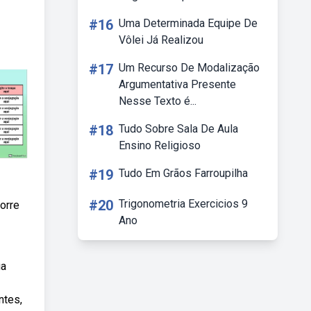
#16
Uma Determinada Equipe De
Vôlei Já Realizou
#17
Um Recurso De Modalização
Argumentativa Presente
Nesse Texto é...
#18
Tudo Sobre Sala De Aula
Ensino Religioso
#19
Tudo Em Grãos Farroupilha
#20
Trigonometria Exercicios 9
orre
Ano
ua
ntes,