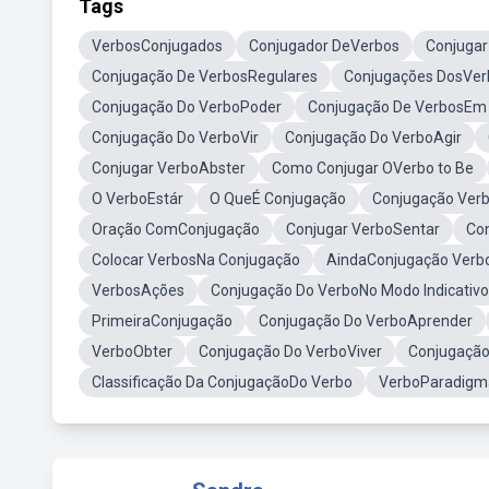
Tags
VerbosConjugados
Conjugador DeVerbos
Conjugar
Conjugação De VerbosRegulares
Conjugações DosVer
Conjugação Do VerboPoder
Conjugação De VerbosEm 
Conjugação Do VerboVir
Conjugação Do VerboAgir
Conjugar VerboAbster
Como Conjugar OVerbo to Be
O VerboEstár
O QueÉ Conjugação
Conjugação Verb
Oração ComConjugação
Conjugar VerboSentar
Co
Colocar VerbosNa Conjugação
AindaConjugação Verb
VerbosAções
Conjugação Do VerboNo Modo Indicativo
PrimeiraConjugação
Conjugação Do VerboAprender
VerboObter
Conjugação Do VerboViver
Conjugação
Classificação Da ConjugaçãoDo Verbo
VerboParadigm