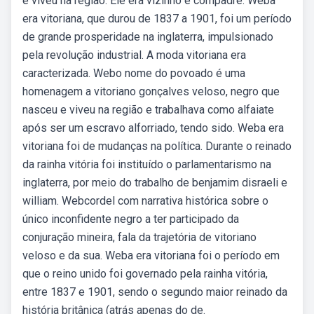
e viveu na região. Ele era vizinho e compadre. Weba
era vitoriana, que durou de 1837 a 1901, foi um período
de grande prosperidade na inglaterra, impulsionado
pela revolução industrial. A moda vitoriana era
caracterizada. Webo nome do povoado é uma
homenagem a vitoriano gonçalves veloso, negro que
nasceu e viveu na região e trabalhava como alfaiate
após ser um escravo alforriado, tendo sido. Weba era
vitoriana foi de mudanças na política. Durante o reinado
da rainha vitória foi instituído o parlamentarismo na
inglaterra, por meio do trabalho de benjamim disraeli e
william. Webcordel com narrativa histórica sobre o
único inconfidente negro a ter participado da
conjuração mineira, fala da trajetória de vitoriano
veloso e da sua. Weba era vitoriana foi o período em
que o reino unido foi governado pela rainha vitória,
entre 1837 e 1901, sendo o segundo maior reinado da
história britânica (atrás apenas do de.