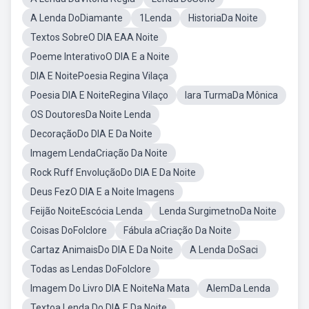
A Lenda DoDiamante
1Lenda
HistoriaDa Noite
Textos SobreO DIA EAA Noite
Poeme InterativoO DIA E a Noite
DIA E NoitePoesia Regina Vilaça
Poesia DIA E NoiteRegina Vilaço
Iara TurmaDa Mônica
OS DoutoresDa Noite Lenda
DecoraçãoDo DIA E Da Noite
Imagem LendaCriação Da Noite
Rock Ruff EnvoluçãoDo DIA E Da Noite
Deus FezO DIA E a Noite Imagens
Feijão NoiteEscócia Lenda
Lenda SurgimetnoDa Noite
Coisas DoFolclore
Fábula aCriação Da Noite
Cartaz AnimaisDo DIA E Da Noite
A Lenda DoSaci
Todas as Lendas DoFolclore
Imagem Do Livro DIA E NoiteNa Mata
AlemDa Lenda
Textoa Lenda Do DIA E Da Noite