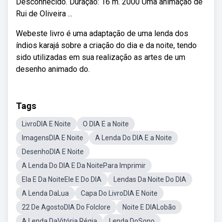
Desconhecido. Duração: 16 m. 2000 Uma animação de
Rui de Oliveira ...
Webeste livro é uma adaptação de uma lenda dos
índios karajá sobre a criação do dia e da noite, tendo
sido utilizadas em sua realização as artes de um
desenho animado do.
Tags
LivroDIA E Noite
O DIA E a Noite
ImagensDIA E Noite
A Lenda Do DIA E a Noite
DesenhoDIA E Noite
A Lenda Do DIA E Da NoitePara Imprimir
Ela E Da NoiteEle E Do DIA
Lendas Da Noite Do DIA
A Lenda DaLua
Capa Do LivroDIA E Noite
22 De AgostoDIA Do Folclore
Noite E DIALobão
A Lenda DaVitória Régia
Lenda DoSono