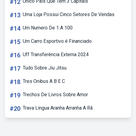
#12
Unico Pais Que Tem 3 Capitais
#13
Uma Loja Possui Cinco Setores De Vendas
#14
Um Numero De 1 A 100
#15
Um Carro Esportivo é Financiado
#16
Uff Transferência Externa 2024
#17
Tudo Sobre Jiu Jitsu
#18
Tres Onibus A B E C
#19
Trechos De Livros Sobre Amor
#20
Trava Lingua Aranha Arranha A Rã