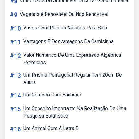
#8
Velocidade Do Automóvel 1913 De Giacomo Balla
#9
Vegetais é Renovável Ou Não Renovável
#10
Vasos Com Plantas Naturais Para Sala
#11
Vantagens E Desvantagens Da Camisinha
#12
Valor Numérico De Uma Expressão Algébrica
Exercícios
#13
Um Prisma Pentagonal Regular Tem 20cm De
Altura
#14
Um Cômodo Com Banheiro
#15
Um Conceito Importante Na Realização De Uma
Pesquisa Estatística
#16
Um Animal Com A Letra B