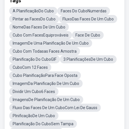
Tags
A PlanificaçãoDo Cubo
Faces Do CuboNumerdas
Pintar as FacesDo Cubo
FluxoDas Faces De Um Cubo
NomeDas Faces De Um Cubo
Cubo Com FacesEquiprováveis
Face De Cubo
ImagemDe Uma Planificação De Um Cubo
Cubo Com Todasas Faces Amostra
Planificação Do CuboGIF
3 PlanificaçõesDe Um Cubo
CuboCom 12 Faces
Cubo PlanificaçãoPara Face Oposta
ImagemDa Planificação De Um Cubo
Dividir Um Cubo6 Faces
ImagensDe Planificação De Um Cubo
Fluxo Das Faces De Um CuboCom Lei De Gauss
PlnificaçãoDe Um Cubo
Planificação Do CuboSem Tampa