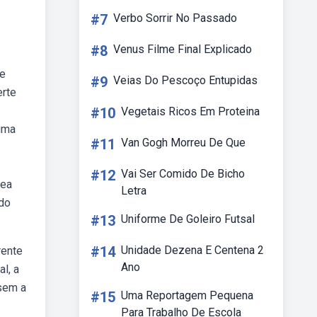
#7
Verbo Sorrir No Passado
#8
Venus Filme Final Explicado
te
#9
Veias Do Pescoço Entupidas
erte
#10
Vegetais Ricos Em Proteina
uma
#11
Van Gogh Morreu De Que
#12
Vai Ser Comido De Bicho
nea
Letra
odo
#13
Uniforme De Goleiro Futsal
#14
Unidade Dezena E Centena 2
rente
Ano
l, a
 sem a
#15
Uma Reportagem Pequena
Para Trabalho De Escola