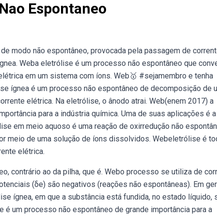
o Nao Espontaneo
re de modo não espontâneo, provocada pela passagem de corren
er ígnea. Weba eletrólise é um processo não espontâneo que conv
e elétrica em um sistema com íons. Web🥇 #sejamembro e tenha
ólise ígnea é um processo não espontâneo de decomposição de 
rrente elétrica. Na eletrólise, o ânodo atrai. Web(enem 2017) a
portância para a indústria química. Uma de suas aplicações é a
rólise em meio aquoso é uma reação de oxirredução não espontâ
or meio de uma solução de íons dissolvidos. Webeletrólise é t
nte elétrica.
, contrário ao da pilha, que é. Webo processo se utiliza de cor
otenciais (δe) são negativos (reações não espontâneas). Em gera
ólise ígnea, em que a substância está fundida, no estado líquido,
ise é um processo não espontâneo de grande importância para a