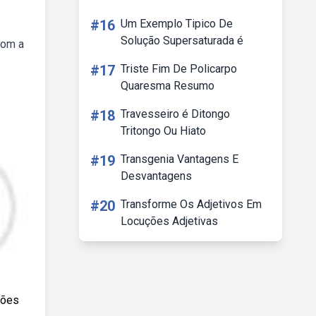
#16
Um Exemplo Tipico De
Solução Supersaturada é
com a
#17
Triste Fim De Policarpo
Quaresma Resumo
#18
Travesseiro é Ditongo
Tritongo Ou Hiato
#19
Transgenia Vantagens E
Desvantagens
#20
Transforme Os Adjetivos Em
Locuções Adjetivas
ções