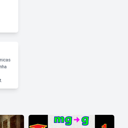
cnicas
inha
.