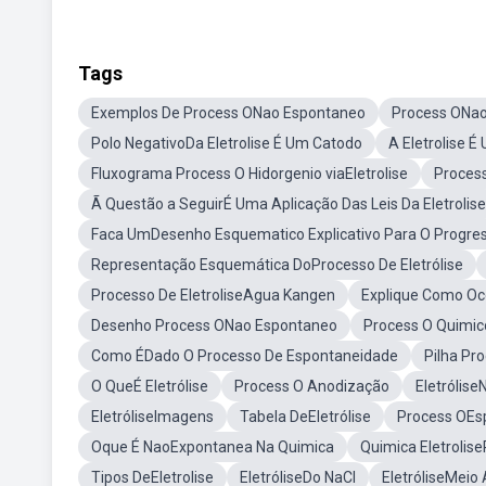
Tags
Exemplos De Process ONao Espontaneo
Process ONa
Polo NegativoDa Eletrolise É Um Catodo
A Eletrolise 
Fluxograma Process O Hidorgenio viaEletrolise
Proces
Ã Questão a SeguirÉ Uma Aplicação Das Leis Da Eletrolise
Faca UmDesenho Esquematico Explicativo Para O Progress
Representação Esquemática DoProcesso De Eletrólise
Processo De EletroliseAgua Kangen
Explique Como Oco
Desenho Process ONao Espontaneo
Process O Quimico
Como ÉDado O Processo De Espontaneidade
Pilha Pro
O QueÉ Eletrólise
Process O Anodização
Eletrólise
EletróliseImagens
Tabela DeEletrólise
Process OEs
Oque É NaoExpontanea Na Quimica
Quimica Eletrolise
Tipos DeEletrolise
EletróliseDo NaCl
EletróliseMeio