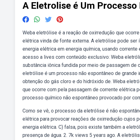
A Eletrolise é Um Process
Weba eletrólise é a reação de oxirredução que ocor
elétrica vinda de fonte externa. A eletrólise pode s
energia elétrica em energia química, usando corrent
acesso a lives com conteúdo exclusivo: Weba eletr
substância iônica fundida por meio de passagem de co
eletrólise é um processo não espontâneo de grande im
obtenção do gás cloro e do hidróxido de. Weba elet
que ocorre com pela passagem de corrente elétrica p
processo químico não espontâneo provocado por corre
Como se vê, o processo da eletrólise é não espontâneo
elétrica para provocar reações de oxirredução cujos p
energia elétrica. C) falsa, pois existe também a eletr
presença de água. 2. 7k views 5 years ago. A eletról