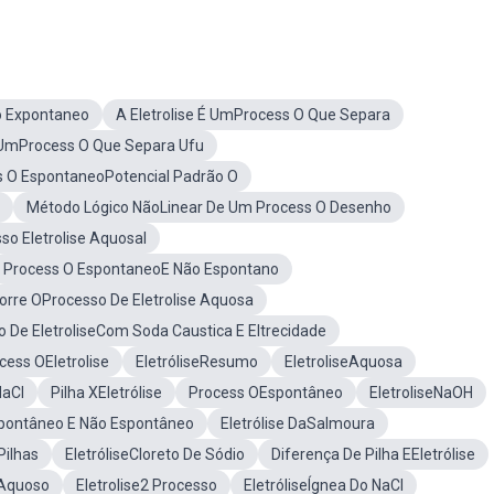
o Expontaneo
A Eletrolise É UmProcess O Que Separa
É UmProcess O Que Separa Ufu
s O EspontaneoPotencial Padrão O
Método Lógico NãoLinear De Um Process O Desenho
o Eletrolise Aquosal
Process O EspontaneoE Não Espontano
rre OProcesso De Eletrolise Aquosa
 De EletroliseCom Soda Caustica E Eltrecidade
cess OEletrolise
EletróliseResumo
EletroliseAquosa
NaCl
Pilha XEletrólise
Process OEspontâneo
EletroliseNaOH
pontâneo E Não Espontâneo
Eletrólise DaSalmoura
Pilhas
EletróliseCloreto De Sódio
Diferença De Pilha EEletrólise
 Aquoso
Eletrolise2 Processo
EletróliseÍgnea Do NaCl