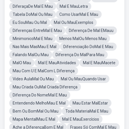
DiferaçaDe Mal E Mau
Mal E MauLetra
Tabela DoMal Ou Mau
Como UsarMal E Mau
Eu SouMau Ou Mal
Mal Ou MauExemplos
Diferenças EntreMal E Mau
Diferença De Mal EMauu
MinimonicoMal E Mau
Menos MalOu Menos Mau
Nas Mais MasMau E Mal
Diferenciação DoMal E Mau
Falando MalOu Mau
Diferença Do MalPara Mau
MalO Mau
Mal E MauAtividades
Mal E MauMacete
Mau Com U E MalCom L Diferença
Video AulaMal Ou Mau
Mal Ou MauQuando Usar
Mau Criada OuMal Criada Diferença
Diferença Do NomeMal E Mau
Entendendo MelhoMau E Mal
Mau Estar MalEstar
Bem Ou BomMal Ou Mau
Toda MateriaMal E Mau
Mapa MentalMau E Mal
Mal E MauExercícios
Ache a DiferençaBom E Mal
Frases Só ComMal E Mau