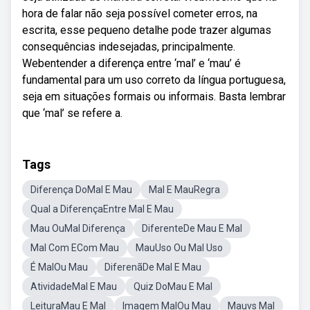
hora de falar não seja possível cometer erros, na
escrita, esse pequeno detalhe pode trazer algumas
consequências indesejadas, principalmente.
Webentender a diferença entre ‘mal’ e ‘mau’ é
fundamental para um uso correto da língua portuguesa,
seja em situações formais ou informais. Basta lembrar
que ‘mal’ se refere a.
Tags
Diferença DoMal E Mau
Mal E MauRegra
Qual a DiferençaEntre Mal E Mau
Mau OuMal Diferença
DiferenteDe Mau E Mal
Mal Com ECom Mau
MauUso Ou Mal Uso
É MalOu Mau
DiferenãDe Mal E Mau
AtividadeMal E Mau
Quiz DoMau E Mal
LeituraMau E Mal
Imagem MalOu Mau
Mauvs Mal