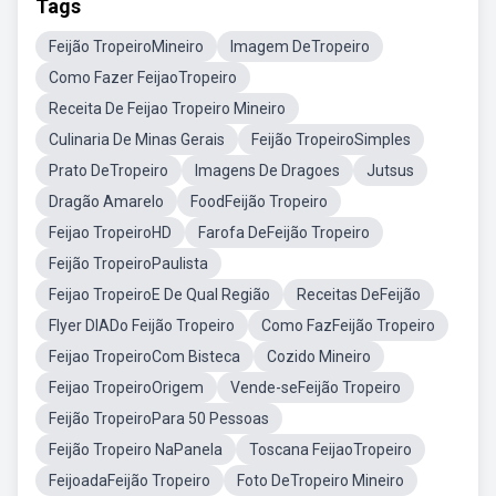
Tags
Feijão TropeiroMineiro
Imagem DeTropeiro
Como Fazer FeijaoTropeiro
Receita De Feijao Tropeiro Mineiro
Culinaria De Minas Gerais
Feijão TropeiroSimples
Prato DeTropeiro
Imagens De Dragoes
Jutsus
Dragão Amarelo
FoodFeijão Tropeiro
Feijao TropeiroHD
Farofa DeFeijão Tropeiro
Feijão TropeiroPaulista
Feijao TropeiroE De Qual Região
Receitas DeFeijão
Flyer DIADo Feijão Tropeiro
Como FazFeijão Tropeiro
Feijao TropeiroCom Bisteca
Cozido Mineiro
Feijao TropeiroOrigem
Vende-seFeijão Tropeiro
Feijão TropeiroPara 50 Pessoas
Feijão Tropeiro NaPanela
Toscana FeijaoTropeiro
FeijoadaFeijão Tropeiro
Foto DeTropeiro Mineiro