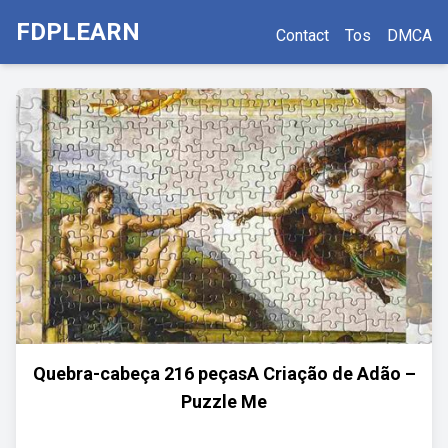
FDPLEARN
Contact
Tos
DMCA
Quebra-cabeça 216 peçasA Criação de Adão –
Puzzle Me