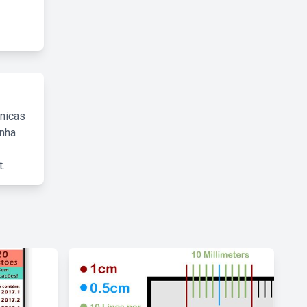
cnicas
inha
.