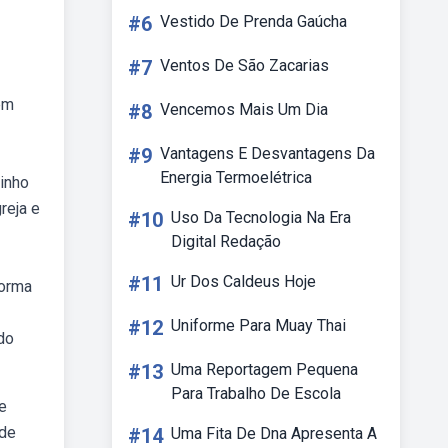
#6
Vestido De Prenda Gaúcha
#7
Ventos De São Zacarias
em
#8
Vencemos Mais Um Dia
#9
Vantagens E Desvantagens Da
Energia Termoelétrica
tinho
reja e
#10
Uso Da Tecnologia Na Era
Digital Redação
#11
Ur Dos Caldeus Hoje
forma
#12
Uniforme Para Muay Thai
 do
#13
Uma Reportagem Pequena
Para Trabalho De Escola
 e
 de
#14
Uma Fita De Dna Apresenta A