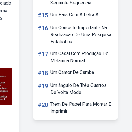
Seguinte Sequência
iciado
rma.
#15
Um Pais Com A Letra A
 e
#16
Um Conceito Importante Na
Realização De Uma Pesquisa
Estatística
#17
Um Casal Com Produção De
Melanina Normal
#18
Um Cantor De Samba
#19
Um ângulo De Três Quartos
De Volta Mede
#20
Trem De Papel Para Montar E
Imprimir