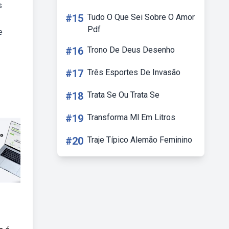
s
#15
Tudo O Que Sei Sobre O Amor
Pdf
e
#16
Trono De Deus Desenho
#17
Três Esportes De Invasão
#18
Trata Se Ou Trata Se
#19
Transforma Ml Em Litros
#20
Traje Típico Alemão Feminino