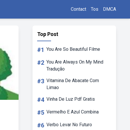
Contact
Tos
DMCA
Top Post
#1
You Are So Beautiful Filme
#2
You Are Always On My Mind
Tradução
#3
Vitamina De Abacate Com
Limao
#4
Vinha De Luz Pdf Gratis
#5
Vermelho E Azul Combina
#6
Verbo Levar No Futuro