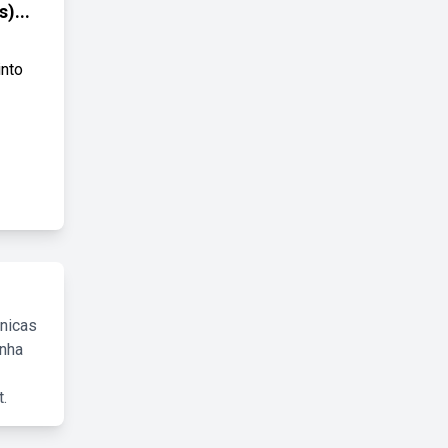
)...
into
cnicas
inha
.