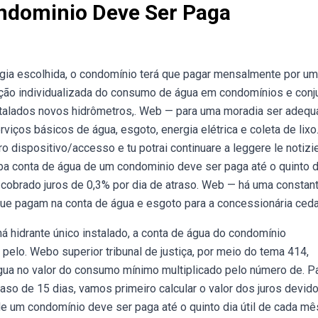
ndominio Deve Ser Paga
gia escolhida, o condomínio terá que pagar mensalmente por u
ão individualizada do consumo de água em condomínios e conj
stalados novos hidrômetros,. Web — para uma moradia ser adequ
viços básicos de água, esgoto, energia elétrica e coleta de lixo
 dispositivo/accesso e tu potrai continuare a leggere le notizi
eba conta de água de um condominio deve ser paga até o quinto di
cobrado juros de 0,3% por dia de atraso. Web — há uma constan
ue pagam na conta de água e esgoto para a concessionária ceda
 hidrante único instalado, a conta de água do condomínio
 pelo. Webo superior tribunal de justiça, por meio do tema 414,
 água no valor do consumo mínimo multiplicado pelo número de. P
raso de 15 dias, vamos primeiro calcular o valor dos juros devid
e um condomínio deve ser paga até o quinto dia útil de cada mê