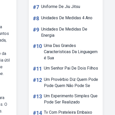
#7
Uniforme De Jiu Jitsu
#8
Unidades De Medidas 4 Ano
ma
#9
Unidades De Medidas De
untos
Energia
ada,
#10
Uma Das Grandes
.
Características Da Linguagem
e da
é Sua
a útil
te
#11
Um Senhor Pai De Dois Filhos
e.
#12
Um Provérbio Diz Quem Pode
Pode Quem Não Pode Se
#13
Um Experimento Simples Que
ara
Pode Ser Realizado
os. O
s.
#14
Tv Com Prateleira Embaixo