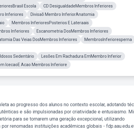
rioresBrasil Escola
CD DesigualdadeMembros Inferiores
o Inferiores
Divisaõ Membro InferiorAnatomia
aio
Membros InferioresPosterios E Lateraais
ros Inferiores
Escanometria DosMembros Inferiores
tomia Das Veias DosMembros Inferiores
MembrosInferioresperna
Idosos Sedentário
Lesões Em Rachadura EmMembro Inferior
em IcecaoE Acao Membros Inferiore
leta ao progresso dos alunos no contexto escolar, adotando té
tênticas e são impulsionadas por criatividade e entusiasmo. M
etória para se tornarem uma geração excepcional, utilizando
 por renomadas instituições acadêmicas globais - fdp.aau.edu.et