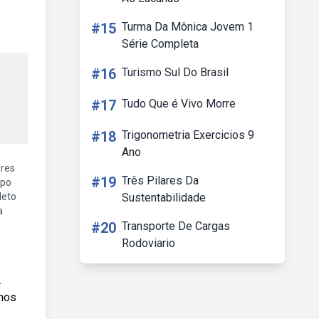
#15
Turma Da Mônica Jovem 1
Série Completa
#16
Turismo Sul Do Brasil
#17
Tudo Que é Vivo Morre
#18
Trigonometria Exercicios 9
Ano
ores
#19
Três Pilares Da
rpo
leto
Sustentabilidade
a
#20
Transporte De Cargas
Rodoviario
.
 nos