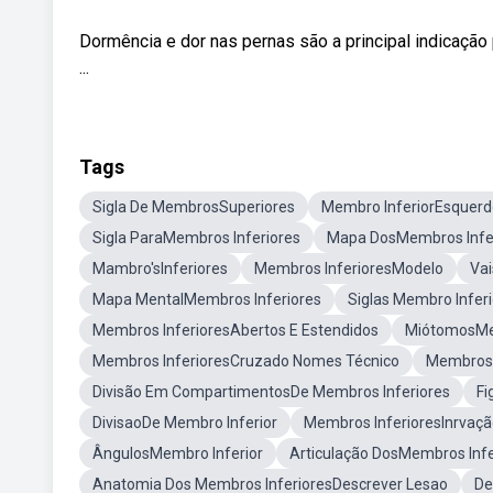
Dormência e dor nas pernas são a principal indicação
...
Tags
Sigla De MembrosSuperiores
Membro InferiorEsquerd
Sigla ParaMembros Inferiores
Mapa DosMembros Infe
Mambro'sInferiores
Membros InferioresModelo
Vai
Mapa MentalMembros Inferiores
Siglas Membro Infer
Membros InferioresAbertos E Estendidos
MiótomosMem
Membros InferioresCruzado Nomes Técnico
Membros 
Divisão Em CompartimentosDe Membros Inferiores
Fi
DivisaoDe Membro Inferior
Membros InferioresInrvaç
ÂngulosMembro Inferior
Articulação DosMembros Infe
Anatomia Dos Membros InferioresDescrever Lesao
De