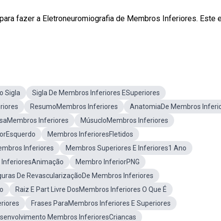
 para fazer a Eletroneuromiografia de Membros Inferiores. Este
o Sigla
Sigla De Membros Inferiores ESuperiores
riores
ResumoMembros Inferiores
AnatomiaDe Membros Inferi
saMembros Inferiores
MúsucloMembros Inferiores
iorEsquerdo
Membros InferioresFletidos
bros Inferiores
Membros Superiores E Inferiores1 Ano
InferioresAnimação
Membro InferiorPNG
guras De RevascularizaçãoDe Membros Inferiores
ão
Raiz E Part Livre DosMembros Inferiores O Que É
riores
Frases ParaMembros Inferiores E Superiores
senvolvimento Membros InferioresCriancas