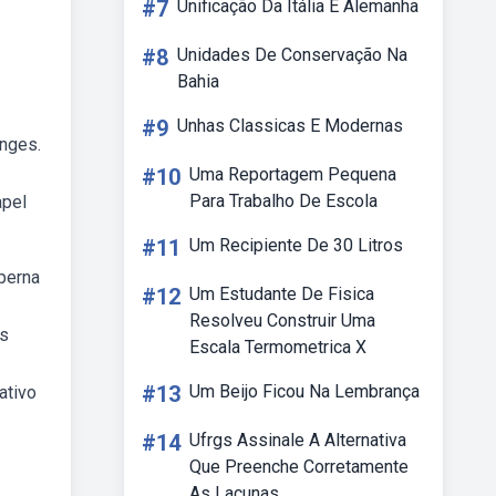
#7
Unificação Da Itália E Alemanha
#8
Unidades De Conservação Na
Bahia
#9
Unhas Classicas E Modernas
anges.
#10
Uma Reportagem Pequena
Para Trabalho De Escola
apel
#11
Um Recipiente De 30 Litros
 perna
#12
Um Estudante De Fisica
Resolveu Construir Uma
os
Escala Termometrica X
!
#13
Um Beijo Ficou Na Lembrança
ativo
#14
Ufrgs Assinale A Alternativa
Que Preenche Corretamente
As Lacunas