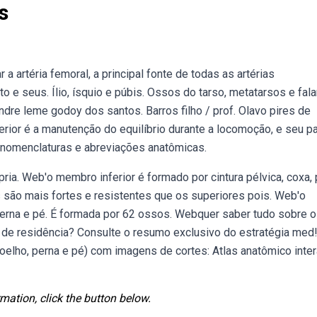
s
 artéria femoral, a principal fonte de todas as artérias
 e seus. Ílio, ísquio e púbis. Ossos do tarso, metatarsos e fal
re leme godoy dos santos. Barros filho / prof. Olavo pires de
rior é a manutenção do equilíbrio durante a locomoção, e seu p
bnomenclaturas e abreviações anatômicas.
ria. Web'o membro inferior é formado por cintura pélvica, coxa,
 são mais fortes e resistentes que os superiores pois. Web'o
 perna e pé. É formada por 62 ossos. Webquer saber tudo sobre 
s de residência? Consulte o resumo exclusivo do estratégia med
oelho, perna e pé) com imagens de cortes: Atlas anatômico inter
mation, click the button below.