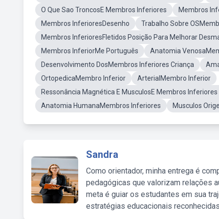
O Que Sao TroncosE Membros Inferiores
Membros Infe
Membros InferioresDesenho
Trabalho Sobre OSMembr
Membros InferioresFletidos Posição Para Melhorar Desm
Membros InferiorMe Português
Anatomia VenosaMemb
Desenvolvimento DosMembros Inferiores Criança
Ama
OrtopedicaMembro Inferior
ArterialMembro Inferior
Ressonância Magnética E MusculosE Membros Inferiores 
Anatomia HumanaMembros Inferiores
Musculos Orig
Sandra
Como orientador, minha entrega é comp
pedagógicas que valorizam relações au
meta é guiar os estudantes em sua traj
estratégias educacionais reconhecidas