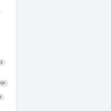
..
23
 PDF
3