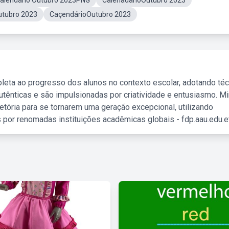
alendário Outubro 2023PNG
CalenadarioOutubro 2023
utubro 2023
CaçendárioOutubro 2023
leta ao progresso dos alunos no contexto escolar, adotando té
tênticas e são impulsionadas por criatividade e entusiasmo. M
etória para se tornarem uma geração excepcional, utilizando
 por renomadas instituições acadêmicas globais - fdp.aau.edu.et