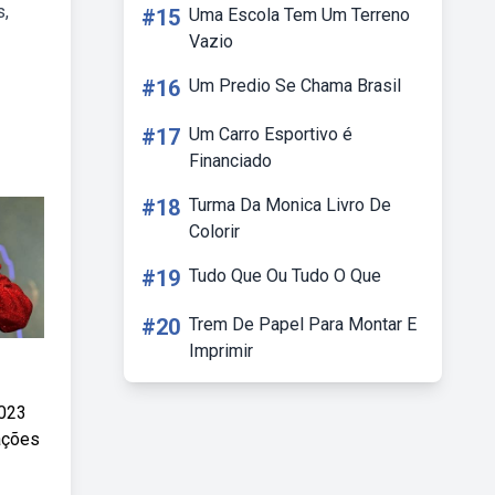
s,
#15
Uma Escola Tem Um Terreno
Vazio
#16
Um Predio Se Chama Brasil
#17
Um Carro Esportivo é
Financiado
#18
Turma Da Monica Livro De
Colorir
#19
Tudo Que Ou Tudo O Que
#20
Trem De Papel Para Montar E
Imprimir
2023
ações