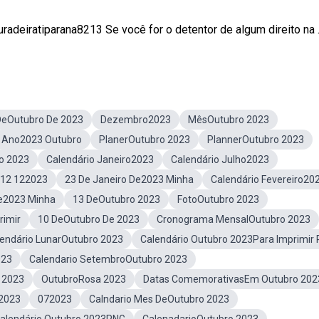
radeiratiparana8213 Se você for o detentor de algum direito na .
DeOutubro De 2023
Dezembro2023
MêsOutubro 2023
Ano2023 Outubro
PlanerOutubro 2023
PlannerOutubro 2023
o 2023
Calendário Janeiro2023
Calendário Julho2023
12 122023
23 De Janeiro De2023 Minha
Calendário Fevereiro20
De2023 Minha
13 DeOutubro 2023
FotoOutubro 2023
rimir
10 DeOutubro De 2023
Cronograma MensalOutubro 2023
endário LunarOutubro 2023
Calendário Outubro 2023Para Imprimir
023
Calendario SetembroOutubro 2023
 2023
OutubroRosa 2023
Datas ComemorativasEm Outubro 202
 2023
072023
Calndario Mes DeOutubro 2023