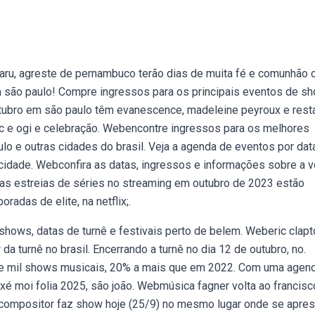
ru, agreste de pernambuco terão dias de muita fé e comunhão 
m são paulo! Compre ingressos para os principais eventos de s
ubro em são paulo têm evanescence, madeleine peyroux e resta
 e ogi e celebração. Webencontre ingressos para os melhores
lo e outras cidades do brasil. Veja a agenda de eventos por data
cidade. Webconfira as datas, ingressos e informações sobre a v
as estreias de séries no streaming em outubro de 2023 estão
adas de elite, na netflix;.
 shows, datas de turnê e festivais perto de belem. Weberic clapt
 da turnê no brasil. Encerrando a turnê no dia 12 de outubro, no.
e mil shows musicais, 20% a mais que em 2022. Com uma agen
xé moi folia 2025, são joão. Webmúsica fagner volta ao francisc
e compositor faz show hoje (25/9) no mesmo lugar onde se apre