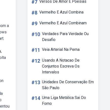
#7
Versos De Amor E Poesias
#8
Vermelho E Azul Combina
#9
Vermelho E Azul Combinam
com a
hows
#10
Verdades Para Verdade Ou
rt.
Desafio
#11
Veia Arterial Na Perna
,
olta
#12
Usando A Notacao De
Conjuntos Escreva Os
Intervalos
on
#13
Unidades De Conservação Em
São Paulo
da
#14
Uma Liga Metálica Sai Do
o
Forno
sentou