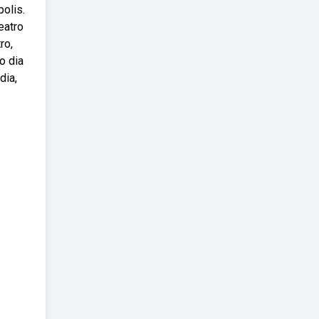
polis.
eatro
ro,
o dia
dia,