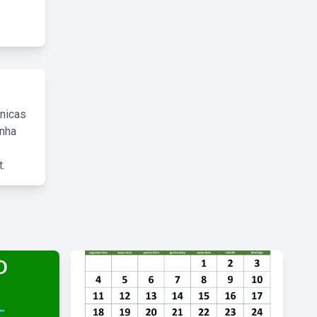
cnicas
inha
.