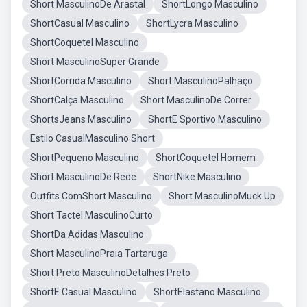
Short MasculinoDe Arastal
ShortLongo Masculino
ShortCasual Masculino
ShortLycra Masculino
ShortCoquetel Masculino
Short MasculinoSuper Grande
ShortCorrida Masculino
Short MasculinoPalhaço
ShortCalça Masculino
Short MasculinoDe Correr
ShortsJeans Masculino
ShortE Sportivo Masculino
Estilo CasualMasculino Short
ShortPequeno Masculino
ShortCoquetel Homem
Short MasculinoDe Rede
ShortNike Masculino
Outfits ComShort Masculino
Short MasculinoMuck Up
Short Tactel MasculinoCurto
ShortDa Adidas Masculino
Short MasculinoPraia Tartaruga
Short Preto MasculinoDetalhes Preto
ShortE Casual Masculino
ShortElastano Masculino