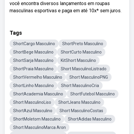
você encontra diversos lançamentos em roupas
masculinas esportivas e paga em até 10x* sem juros.
Tags
ShortCargo Masculino
ShortPreto Masculino
ShortBege Masculino
ShortCurto Masculino
ShortSarja Masculino
KitShort Masculino
ShortPraia Masculino
Short MasculinoListrado
ShortVermelho Masculino
Short MasculinoPNG
ShortLinho Masculino
Short MasculinoCria
ShortAcademia Masculino
ShortFutebol Masculino
Short MasculinoLiso
ShortJeans Masculino
ShortAzul Masculino
Short MasculinoCostas
ShortMoletom Masculino
ShortAdidas Masculino
Short MasculinoMarca Aron