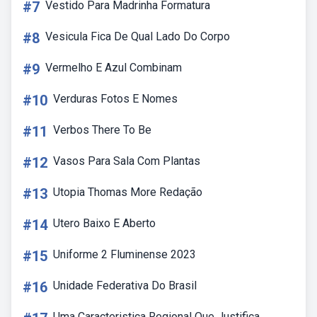
#7
Vestido Para Madrinha Formatura
#8
Vesicula Fica De Qual Lado Do Corpo
#9
Vermelho E Azul Combinam
#10
Verduras Fotos E Nomes
#11
Verbos There To Be
#12
Vasos Para Sala Com Plantas
#13
Utopia Thomas More Redação
#14
Utero Baixo E Aberto
#15
Uniforme 2 Fluminense 2023
#16
Unidade Federativa Do Brasil
Uma Caracteristica Regional Que Justifica