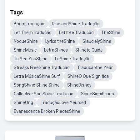
Tags
BrightTradução
Rise andShine Tradução
Let ThemTradução
Let ItBe Tradução
TheShine
NoqueShine
Lyrics theShine
GlaucielyShine
ShineMusic
LetraShines
Shineto Guide
To See YouShine
LeShine Tradução
Streaks FreeShine Tradução
Traduçãothe Year
Letra MúsicaShine Surf
ShineO Que Significa
SongShine Shine Shine
ShineDisney
Collective SoulShine Traducao
ShineSignificado
ShineOng
TraduçãoLove Yeurself
Evanescence Broken PiecesShine