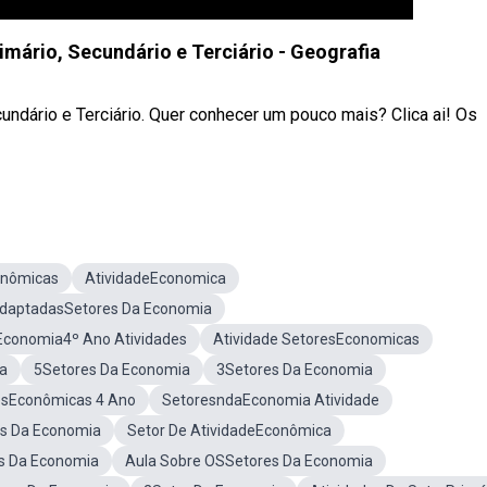
imário, Secundário e Terciário - Geografia
ndário e Terciário. Quer conhecer um pouco mais? Clica ai! Os
onômicas
AtividadeEconomica
AdaptadasSetores Da Economia
Economia4º Ano Atividades
Atividade SetoresEconomicas
a
5Setores Da Economia
3Setores Da Economia
esEconômicas 4 Ano
SetoresndaEconomia Atividade
es Da Economia
Setor De AtividadeEconômica
s Da Economia
Aula Sobre OSSetores Da Economia