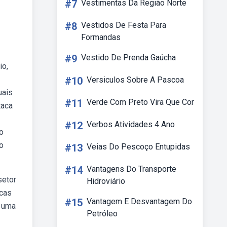
#7
Vestimentas Da Região Norte
#8
Vestidos De Festa Para
Formandas
#9
Vestido De Prenda Gaúcha
io,
#10
Versiculos Sobre A Pascoa
uais
#11
Verde Com Preto Vira Que Cor
taca
#12
Verbos Atividades 4 Ano
o
o
#13
Veias Do Pescoço Entupidas
#14
Vantagens Do Transporte
setor
Hidroviário
icas
#15
Vantagem E Desvantagem Do
s uma
Petróleo