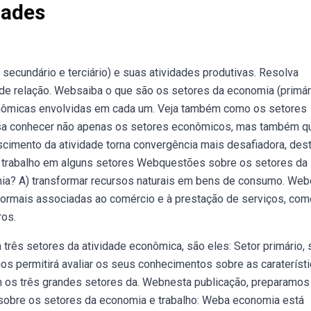
dades
ecundário e terciário) e suas atividades produtivas. Resolva
 de relação. Websaiba o que são os setores da economia (primár
conômicas envolvidas em cada um. Veja também como os setores
sa conhecer não apenas os setores econômicos, mas também q
scimento da atividade torna convergência mais desafiadora, des
e trabalho em alguns setores Webquestões sobre os setores da
mia? A) transformar recursos naturais em bens de consumo. Web
informais associadas ao comércio e à prestação de serviços, com
ros.
rês setores da atividade econômica, são eles: Setor primário, 
cios permitirá avaliar os seus conhecimentos sobre as carateríst
os três grandes setores da. Webnesta publicação, preparamo
 sobre os setores da economia e trabalho: Weba economia está