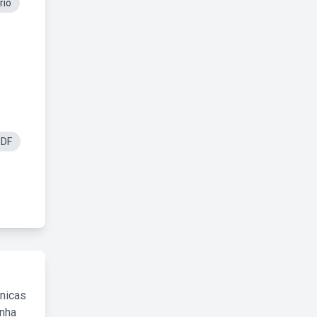
rio
PDF
cnicas
inha