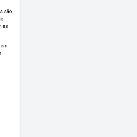
is são
de
m as
o em
m