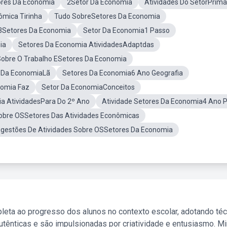
ores Da Economia
2Setor Da Economia
Atividades Do SetorPrimá
ômica Tirinha
Tudo SobreSetores Da Economia
 3Setores Da Economia
Setor Da Economia1 Passo
ia
Setores Da Economia AtividadesAdaptdas
Sobre O Trabalho ESetores Da Economia
 Da EconomiaLã
Setores Da Economia6 Ano Geografia
nomia Faz
Setor Da EconomiaConceitos
ia AtividadesPara Do 2º Ano
Atividade Setores Da Economia4 Ano 
Sobre OSSetores Das Atividades Econômicas
gestões De Atividades Sobre OSSetores Da Economia
leta ao progresso dos alunos no contexto escolar, adotando té
tênticas e são impulsionadas por criatividade e entusiasmo. M