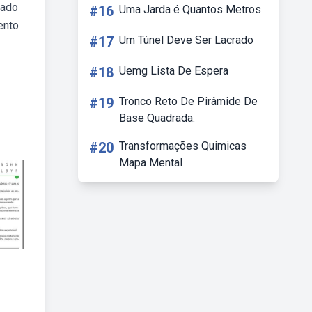
tado
#16
Uma Jarda é Quantos Metros
ento
#17
Um Túnel Deve Ser Lacrado
#18
Uemg Lista De Espera
#19
Tronco Reto De Pirâmide De
Base Quadrada.
#20
Transformações Quimicas
Mapa Mental