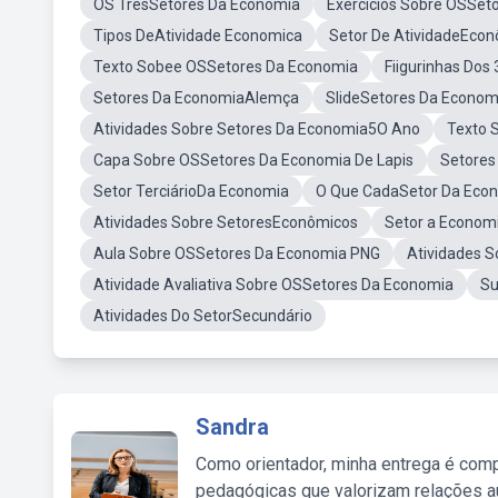
OS TresSetores Da Economia
Exercícios Sobre OSSet
Tipos DeAtividade Economica
Setor De AtividadeEcon
Texto Sobee OSSetores Da Economia
Fiigurinhas Dos
Setores Da EconomiaAlemça
SlideSetores Da Econom
Atividades Sobre Setores Da Economia5O Ano
Texto 
Capa Sobre OSSetores Da Economia De Lapis
Setores
Setor TerciárioDa Economia
O Que CadaSetor Da Eco
Atividades Sobre SetoresEconômicos
Setor a Econom
Aula Sobre OSSetores Da Economia PNG
Atividades 
Atividade Avaliativa Sobre OSSetores Da Economia
Su
Atividades Do SetorSecundário
Sandra
Como orientador, minha entrega é comp
pedagógicas que valorizam relações au