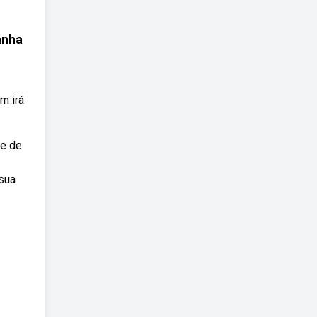
anha
m irá
re de
 sua