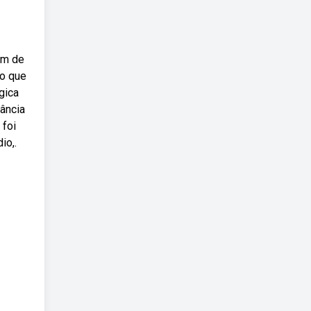
ém de
lo que
gica
tância
 foi
io,.