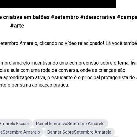
riativa em balões #setembro #ideiacriativa #camp
#arte
etembro Amarelo, clicando no vídeo relacionado! Lá você també
embro amarelo incentivando uma compreensão sobre o tema, liv
icia a aula com uma roda de conversa, onde as crianças são
na aprendizagem ativa, o estudante é o principal protagonista de
nte e pensa na aplicação prática.
Amarelo Escola
Painel InterativoSetembro Amarelo
rteSetembro Amarelo
Banner SobreSetembro Amarelo