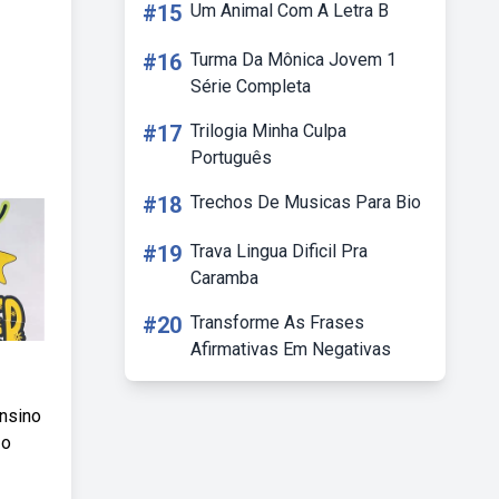
#15
Um Animal Com A Letra B
#16
Turma Da Mônica Jovem 1
Série Completa
#17
Trilogia Minha Culpa
Português
#18
Trechos De Musicas Para Bio
#19
Trava Lingua Dificil Pra
Caramba
#20
Transforme As Frases
Afirmativas Em Negativas
nsino
 o