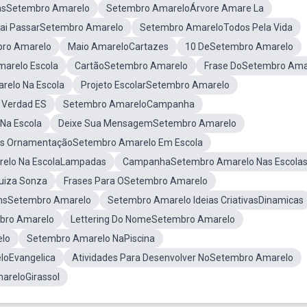
asSetembro Amarelo
Setembro AmareloÁrvore Amare La
ai PassarSetembro Amarelo
Setembro AmareloTodos Pela Vida
bro Amarelo
Maio AmareloCartazes
10 DeSetembro Amarelo
marelo Escola
CartãoSetembro Amarelo
Frase DoSetembro Ama
relo Na Escola
Projeto EscolarSetembro Amarelo
 Verdad ES
Setembro AmareloCampanha
Na Escola
Deixe Sua MensagemSetembro Amarelo
s OrnamentaçãoSetembro Amarelo Em Escola
elo Na EscolaLampadas
CampanhaSetembro Amarelo Nas Escola
uiza Sonza
Frases Para OSetembro Amarelo
nsSetembro Amarelo
Setembro Amarelo Ideias CriativasDinamicas
mbro Amarelo
Lettering Do NomeSetembro Amarelo
elo
Setembro Amarelo NaPiscina
loEvangelica
Atividades Para Desenvolver NoSetembro Amarelo
areloGirassol