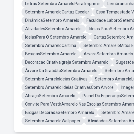
Letras Setembro AmareloPara Imprimir
Lembrancinh
Setembro AmareloCartaz Escolar
Essa Tempestade V
DinâmicaSetembro Amarelo
Faculdade LaboroSetem
AtividadesSetembro Amarelo
Ideias ParaSetembro A
IdeiasPara O Setembro Amarelo
CartazSetembro Ama
Setembro AmareloCartilha
Setembro AmareloMitos E
BexigasSetembro Amarelo
ArvoreSetembro Amarelo 
Decoracao CriativaIgreja Setembro Amarelo
Sugestõe
Árvore Da GratidãoSetembro Amarelo
Setembro Amar
Setembro AmreloIdeias Criativas
Setembro AmareloL
Setembro Amarelo Ideias CriativasCom Arvore
Image
AbraçoSetembro Amarelo
Painel Da EsperançaSete
Convite Para VestirAmarelo Nas Escolas Setembro Amar
Bixigas DecoradaSetembro Amarelo
Setembro Amare
Setembro AmareloWallpaper
Atividades Setembro Am