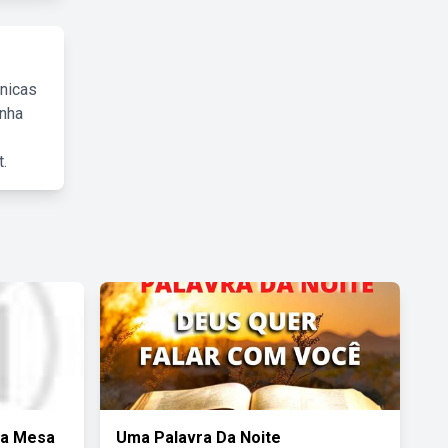
cnicas
inha
.
ra Mesa
Uma Palavra Da Noite