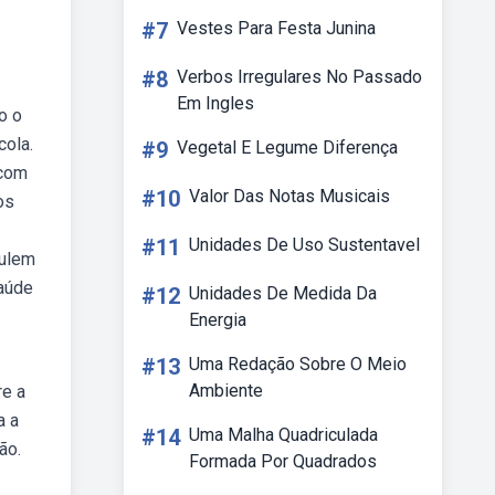
#7
Vestes Para Festa Junina
#8
Verbos Irregulares No Passado
Em Ingles
o o
cola.
#9
Vegetal E Legume Diferença
 com
#10
Valor Das Notas Musicais
os
#11
Unidades De Uso Sustentavel
mulem
saúde
#12
Unidades De Medida Da
Energia
#13
Uma Redação Sobre O Meio
Ambiente
re a
a a
#14
Uma Malha Quadriculada
ão.
Formada Por Quadrados