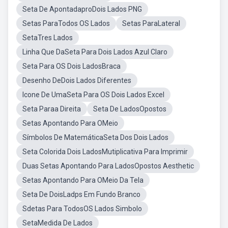
Seta De ApontadaproDois Lados PNG
Setas ParaTodos OS Lados
Setas ParaLateral
SetaTres Lados
Linha Que DaSeta Para Dois Lados Azul Claro
Seta Para OS Dois LadosBraca
Desenho DeDois Lados Diferentes
Icone De UmaSeta Para OS Dois Lados Excel
Seta Paraa Direita
Seta De LadosOpostos
Setas Apontando Para OMeio
Símbolos De MatemáticaSeta Dos Dois Lados
Seta Colorida Dois LadosMutiplicativa Para Imprimir
Duas Setas Apontando Para LadosOpostos Aesthetic
Setas Apontando Para OMeio Da Tela
Seta De DoisLadps Em Fundo Branco
Sdetas Para TodosOS Lados Simbolo
SetaMedida De Lados